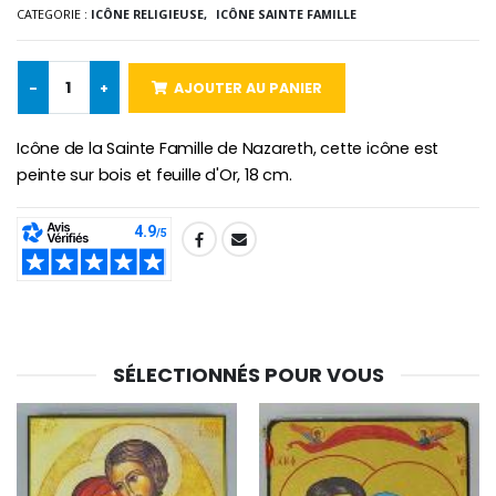
Lot de 20 Bougies de Neuvaine Blanches
€2.50
CATEGORIE :
ICÔNE RELIGIEUSE,
ICÔNE SAINTE FAMILLE
€58.50
€78.00
-
+
AJOUTER AU PANIER
Chapelet de Lourde
Huile d'Onction
Icône de la Sainte Famille de Nazareth, cette icône est
€5.00
€9.90
peinte sur bois et feuille d'Or, 18 cm.
SHARE:
Croix Enfant en Bois Eglise Papillons et Arc-en-ciel 15 cm
Bougie Neuvaine pour une Guérison - 17.5cm
€23.00
€4.90
SÉLECTIONNÉS POUR VOUS