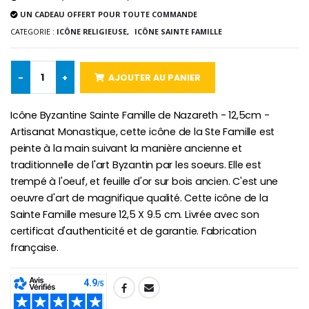
Lot de 20 Bougies de Neuvaine Blanches
€2.50
UN CADEAU OFFERT POUR TOUTE COMMANDE
€58.50
€78.00
CATEGORIE :
ICÔNE RELIGIEUSE,
ICÔNE SAINTE FAMILLE
-
+
AJOUTER AU PANIER
Chapelet de Lourde
Huile d'Onction
€5.00
€9.90
Icône Byzantine Sainte Famille de Nazareth - 12,5cm -
Artisanat Monastique, cette icône de la Ste Famille est
peinte à la main suivant la manière ancienne et
traditionnelle de l'art Byzantin par les soeurs. Elle est
Croix Enfant en Bois Eglise Papillons et Arc-en-ciel 15 cm
Bougie Neuvaine pour une Guérison - 17.5cm
trempé à l'oeuf, et feuille d'or sur bois ancien. C'est une
€23.00
€4.90
oeuvre d'art de magnifique qualité. Cette icône de la
Sainte Famille mesure 12,5 X 9.5 cm. Livrée avec son
certificat d'authenticité et de garantie. Fabrication
française.
SHARE: