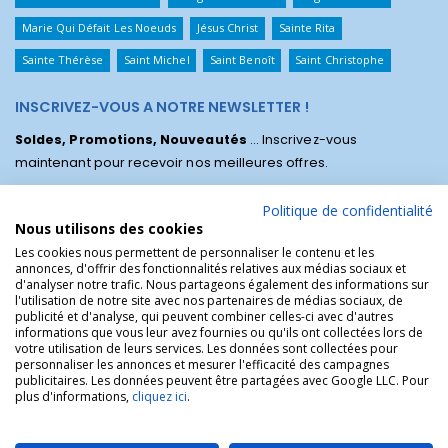
Marie Qui Défait Les Noeuds
Jésus Christ
Sainte Rita
Sainte Thérèse
Saint Michel
Saint Benoît
Saint Christophe
INSCRIVEZ-VOUS A NOTRE NEWSLETTER !
Soldes, Promotions, Nouveautés
... Inscrivez-vous
maintenant pour recevoir nos meilleures offres.
Politique de confidentialité
Nous utilisons des cookies
Les cookies nous permettent de personnaliser le contenu et les
annonces, d'offrir des fonctionnalités relatives aux médias sociaux et
d'analyser notre trafic. Nous partageons également des informations sur
l'utilisation de notre site avec nos partenaires de médias sociaux, de
publicité et d'analyse, qui peuvent combiner celles-ci avec d'autres
informations que vous leur avez fournies ou qu'ils ont collectées lors de
votre utilisation de leurs services. Les données sont collectées pour
personnaliser les annonces et mesurer l'efficacité des campagnes
La Boutique des Chrétiens © | La boutique religieuse chrétienne de
publicitaires. Les données peuvent être partagées avec Google LLC. Pour
référence !.
plus d'informations,
cliquez ici
.