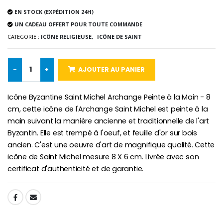
Lot de 20 Bougies de Neuvaine Blanches
€2.50
€58.50
EN STOCK (EXPÉDITION 24H)
€78.00
UN CADEAU OFFERT POUR TOUTE COMMANDE
CATEGORIE :
ICÔNE RELIGIEUSE,
ICÔNE DE SAINT
Chapelet de Lourde
Huile d'Onction
€5.00
€9.90
-
+
AJOUTER AU PANIER
Icône Byzantine Saint Michel Archange Peinte à la Main - 8
cm, cette icône de l'Archange Saint Michel est peinte à la
main suivant la manière ancienne et traditionnelle de l'art
Croix Enfant en Bois Eglise Papillons et Arc-en-ciel 15 cm
Bougie Neuvaine pour une Guérison - 17.5cm
Byzantin. Elle est trempé à l'oeuf, et feuille d'or sur bois
€23.00
€4.90
ancien. C'est une oeuvre d'art de magnifique qualité. Cette
icône de Saint Michel mesure 8 X 6 cm. Livrée avec son
certificat d'authenticité et de garantie.
SHARE: