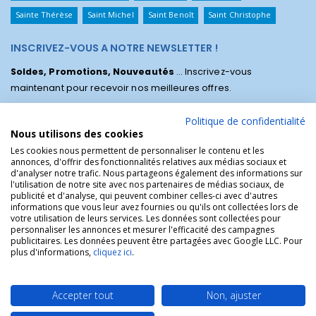
Sainte Thérèse
Saint Michel
Saint Benoît
Saint Christophe
INSCRIVEZ-VOUS A NOTRE NEWSLETTER !
Soldes, Promotions, Nouveautés
... Inscrivez-vous
maintenant pour recevoir nos meilleures offres.
Politique de confidentialité
Nous utilisons des cookies
Les cookies nous permettent de personnaliser le contenu et les
annonces, d'offrir des fonctionnalités relatives aux médias sociaux et
d'analyser notre trafic. Nous partageons également des informations sur
l'utilisation de notre site avec nos partenaires de médias sociaux, de
publicité et d'analyse, qui peuvent combiner celles-ci avec d'autres
informations que vous leur avez fournies ou qu'ils ont collectées lors de
votre utilisation de leurs services. Les données sont collectées pour
personnaliser les annonces et mesurer l'efficacité des campagnes
La Boutique des Chrétiens © | La boutique religieuse chrétienne de
publicitaires. Les données peuvent être partagées avec Google LLC. Pour
référence !.
plus d'informations,
cliquez ici
.
Accepter tout
Non, ajuster