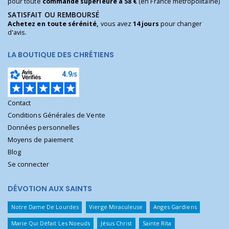
pour toute
commande supérieure à 58 €
(en France métropolitaine)
SATISFAIT OU REMBOURSÉ
Achetez en toute sérénité,
vous avez
14 jours
pour changer
d'avis.
LA BOUTIQUE DES CHRÉTIENS
Contact
Conditions Générales de Vente
Données personnelles
Moyens de paiement
Blog
Se connecter
DÉVOTION AUX SAINTS
Notre Dame De Lourdes
Vierge Miraculeuse
Anges Gardiens
Marie Qui Défait Les Noeuds
Jésus Christ
Sainte Rita