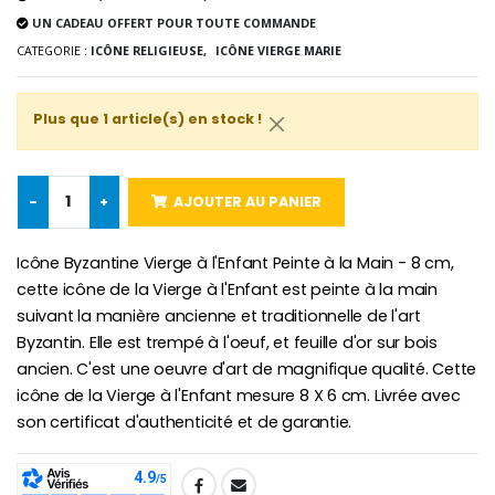
Lot de 20 Bougies de Neuvaine Blanches
€2.50
UN CADEAU OFFERT POUR TOUTE COMMANDE
€58.50
€78.00
CATEGORIE :
ICÔNE RELIGIEUSE,
ICÔNE VIERGE MARIE
Plus que 1 article(s) en stock !
Chapelet de Lourde
Huile d'Onction
€5.00
€9.90
-
+
AJOUTER AU PANIER
Icône Byzantine Vierge à l'Enfant Peinte à la Main - 8 cm,
Croix Enfant en Bois Eglise Papillons et Arc-en-ciel 15 cm
Bougie Neuvaine pour une Guérison - 17.5cm
cette icône de la Vierge à l'Enfant est peinte à la main
€23.00
€4.90
suivant la manière ancienne et traditionnelle de l'art
Byzantin. Elle est trempé à l'oeuf, et feuille d'or sur bois
ancien. C'est une oeuvre d'art de magnifique qualité. Cette
icône de la Vierge à l'Enfant mesure 8 X 6 cm. Livrée avec
son certificat d'authenticité et de garantie.