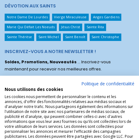
DÉVOTION AUX SAINTS
Notre Dame De Lourdes
Vierge Miraculeuse
Anges Gardiens
Marie Qui Défait Les Noeuds
Jésus Christ
Sainte Rita
Sainte Thérèse
Saint Michel
Saint Benoît
Saint Christophe
INSCRIVEZ-VOUS A NOTRE NEWSLETTER !
Soldes, Promotions, Nouveautés
... Inscrivez-vous
maintenant pour recevoir nos meilleures offres.
Politique de confidentialité
Nous utilisons des cookies
Les cookies nous permettent de personnaliser le contenu et les
annonces, d'offrir des fonctionnalités relatives aux médias sociaux et
d'analyser notre trafic. Nous partageons également des informations sur
l'utilisation de notre site avec nos partenaires de médias sociaux, de
publicité et d'analyse, qui peuvent combiner celles-ci avec d'autres
informations que vous leur avez fournies ou qu'ils ont collectées lors de
votre utilisation de leurs services. Les données sont collectées pour
personnaliser les annonces et mesurer l'efficacité des campagnes
La Boutique des Chrétiens © | La boutique religieuse chrétienne de
publicitaires. Les données peuvent être partagées avec Google LLC. Pour