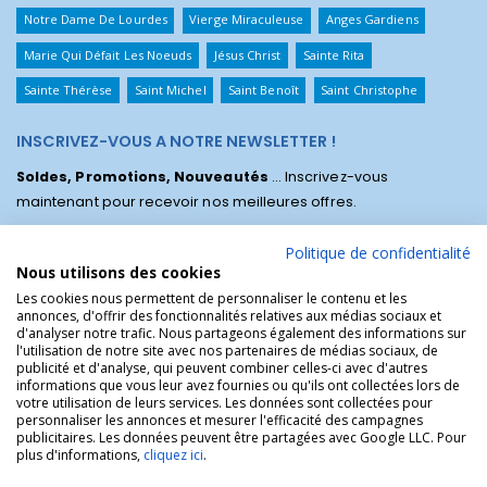
Notre Dame De Lourdes
Vierge Miraculeuse
Anges Gardiens
Marie Qui Défait Les Noeuds
Jésus Christ
Sainte Rita
Sainte Thérèse
Saint Michel
Saint Benoît
Saint Christophe
INSCRIVEZ-VOUS A NOTRE NEWSLETTER !
Soldes, Promotions, Nouveautés
... Inscrivez-vous
maintenant pour recevoir nos meilleures offres.
Politique de confidentialité
Nous utilisons des cookies
Les cookies nous permettent de personnaliser le contenu et les
annonces, d'offrir des fonctionnalités relatives aux médias sociaux et
d'analyser notre trafic. Nous partageons également des informations sur
l'utilisation de notre site avec nos partenaires de médias sociaux, de
publicité et d'analyse, qui peuvent combiner celles-ci avec d'autres
informations que vous leur avez fournies ou qu'ils ont collectées lors de
votre utilisation de leurs services. Les données sont collectées pour
personnaliser les annonces et mesurer l'efficacité des campagnes
La Boutique des Chrétiens © | La boutique religieuse chrétienne de
publicitaires. Les données peuvent être partagées avec Google LLC. Pour
référence !.
plus d'informations,
cliquez ici
.