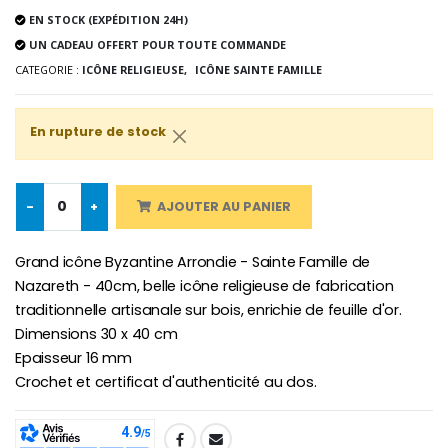
Lot de 20 Bougies de Neuvaine Blanches
€2.50
EN STOCK (EXPÉDITION 24H)
€58.50
€78.00
UN CADEAU OFFERT POUR TOUTE COMMANDE
CATEGORIE :
ICÔNE RELIGIEUSE,
ICÔNE SAINTE FAMILLE
Chapelet de Lourde
Huile d'Onction
En rupture de stock
€5.00
€9.90
-
+
AJOUTER AU PANIER
Croix Enfant en Bois Eglise Papillons et Arc-en-ciel 15 cm
Bougie Neuvaine pour une Guérison - 17.5cm
Grand icône Byzantine Arrondie - Sainte Famille de
€23.00
€4.90
Nazareth - 40cm, belle icône religieuse de fabrication
traditionnelle artisanale sur bois, enrichie de feuille d'or.
Dimensions 30 x 40 cm
Epaisseur 16 mm
Crochet et certificat d'authenticité au dos.