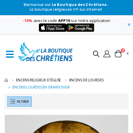
Bienvenue sur
La Boutique des Chrétiens.
La boutique religieuse n°1 sur internet
-10%
avec le code
APP10
sur notre application
×
0
ENCENS RELIGIEUX D'ÉGLISE
ENCENS DE LOURDES
ENCENS LOURDES EN GRAINS 50GR
FILTRER