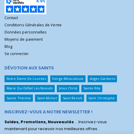
Contact
Conditions Générales de Vente
Données personnelles
Moyens de paiement
Blog
Se connecter
DÉVOTION AUX SAINTS
Notre Dame De Lourdes
Vierge Miraculeuse
Anges Gardiens
Marie Qui Défait Les Noeuds
Jésus Christ
Sainte Rita
Sainte Thérèse
Saint Michel
Saint Benoît
Saint Christophe
INSCRIVEZ-VOUS A NOTRE NEWSLETTER !
Soldes, Promotions, Nouveautés
... Inscrivez-vous
maintenant pour recevoir nos meilleures offres.