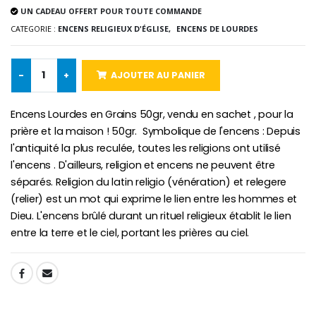
UN CADEAU OFFERT POUR TOUTE COMMANDE
-10%
CATEGORIE :
ENCENS RELIGIEUX D'ÉGLISE,
ENCENS DE LOURDES
Médaille Miraculeuse Or 9 Carat
Bougie de Neuvaine Contre le Mal - Saint Michel
€130.00
€4.95
€5.50
-
+
AJOUTER AU PANIER
Encens Lourdes en Grains 50gr, vendu en sachet , pour la
-25%
Médaille Miraculeuse Rose
prière et la maison ! 50gr. Symbolique de l'encens : Depuis
Lot de 20 Bougies de Neuvaine Blanches
€2.50
€58.50
l'antiquité la plus reculée, toutes les religions ont utilisé
€78.00
l'encens . D'ailleurs, religion et encens ne peuvent être
séparés. Religion du latin religio (vénération) et relegere
(relier) est un mot qui exprime le lien entre les hommes et
Chapelet de Lourde
Huile d'Onction
Dieu. L'encens brûlé durant un rituel religieux établit le lien
€5.00
€9.90
entre la terre et le ciel, portant les prières au ciel.
SHARE:
Croix Enfant en Bois Eglise Papillons et Arc-en-ciel 15 cm
Bougie Neuvaine pour une Guérison - 17.5cm