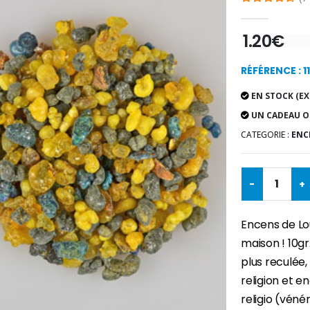
1.20€
RÉFÉRENCE : 11
EN STOCK (EX
UN CADEAU O
CATEGORIE :
ENCE
-
+
Encens de Lou
maison ! 10gr
plus reculée, 
religion et e
religio (véné