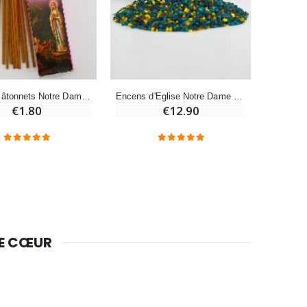
-10%
Bougie de Neuvaine Contre le Mal - Saint Michel
€4.95
€5.50
-25%
Encens Bâtonnets Notre Dame de Lourdes - Aromatika 15 gr
Encens d'Eglise Notre Dame de Lourdes 250g
Lot de 20 Bougies de Neuvaine Blanches
€1.80
€12.90
€58.50
€78.00
Huile d'Onction
€9.90
DE CŒUR
Bougie Neuvaine pour une Guérison - 17.5cm
€4.90