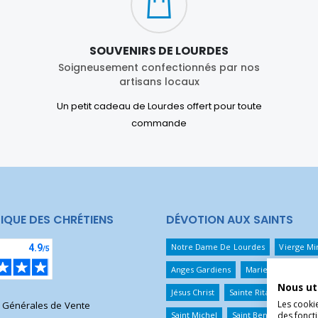
SOUVENIRS DE LOURDES
Soigneusement confectionnés par nos
artisans locaux
Un petit cadeau de Lourdes offert pour toute
commande
IQUE DES CHRÉTIENS
DÉVOTION AUX SAINTS
Notre Dame De Lourdes
Vierge Mi
Anges Gardiens
Marie Qui Défait 
Nous ut
Jésus Christ
Sainte Rita
Sainte T
Les cooki
s Générales de Vente
des foncti
Saint Michel
Saint Benoît
Saint 