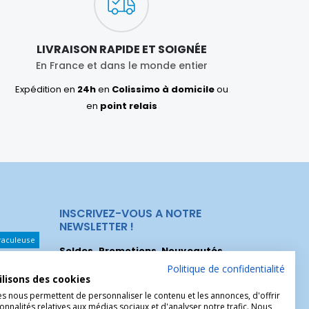
LIVRAISON RAPIDE ET SOIGNÉE
En France et dans le monde entier
Expédition en
24h
en
Colissimo à domicile
ou
en
point relais
INSCRIVEZ-VOUS A NOTRE
NEWSLETTER !
raculeuse
Soldes, Promotions, Nouveautés
...
Les Noeuds
Inscrivez-vous maintenant pour recevoir
Politique de confidentialité
ilisons des cookies
nos meilleures offres.
hérèse
es nous permettent de personnaliser le contenu et les annonces, d'offrir
onnalités relatives aux médias sociaux et d'analyser notre trafic. Nous
Christophe