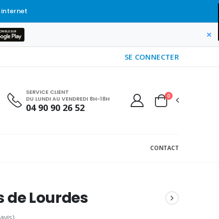
 internet
×
SE CONNECTER
SERVICE CLIENT
0
DU LUNDI AU VENDREDI 8H-18H
04 90 90 26 52
CONTACT
 de Lourdes
 avis)