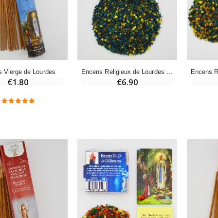
-20%
-10%
Eau de Lourdes 1 Litre
Statue Vierge Miraculeuse Lumineuse
€9.60
€13.50
€12.00
€15.00
 Vierge de Lourdes
Encens Religieux de Lourdes 100g
€1.80
€6.90
-20%
Coffret Encens Benjoin + Charbon + Brûle-encens
Déposez votre Neuvaine à Lourdes
€21.90
€9.60
€12.00
Encens d'Eglise Pontifical 250g
Bonbons Pastilles Menthe à l'Eau de Lourdes - 130g
€12.90
€7.90