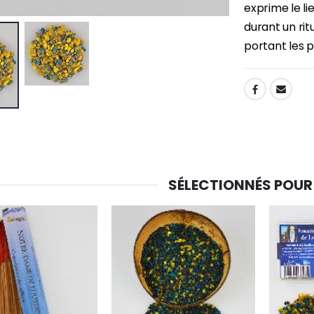
exprime le li
durant un ritu
portant les pr
SHARE:
SÉLECTIONNÉS POUR
-30%
6 Bougies Teintées Masse Couleur Blanche
Une bougie 150 gr et votre Prière déposées à Lourdes
€6.00
€7.00
€10.00