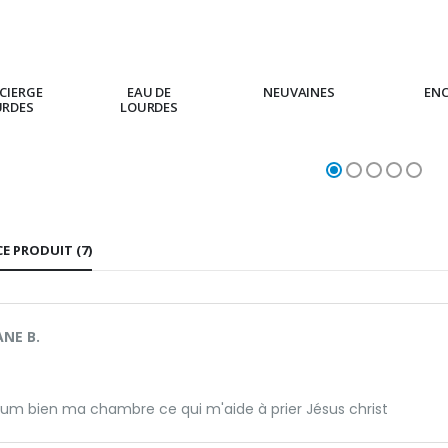
CIERGE
EAU DE
NEUVAINES
EN
URDES
LOURDES
CE PRODUIT (7)
NE B.
fum bien ma chambre ce qui m'aide à prier Jésus christ