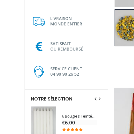
LIVRAISON
MONDE ENTIER
SATISFAIT
OU REMBOURSÉ
SERVICE CLIENT
04 90 90 26 52
NOTRE SÉLECTION
6 Bougies Teintées Masse Couleur Blanche
Une bougie 150 gr et votre Prière déposées à Lourdes
€6.00
€7.00