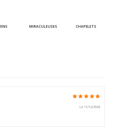
CENS
MIRACULEUSES
CHAPELETS
IC
Le 11/12/2024