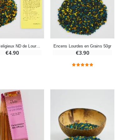
-20%
Eau de Lourdes 1 Litre
€9.60
€12.00
Encens Religieux ND de Lourdes + Prière
Encens Lourdes en Grains 50gr
€4.90
€3.90
-20%
Déposez votre Neuvaine à Lourdes
€9.60
€12.00
Bonbons Pastilles Menthe à l'Eau de Lourdes - 130g
€7.90