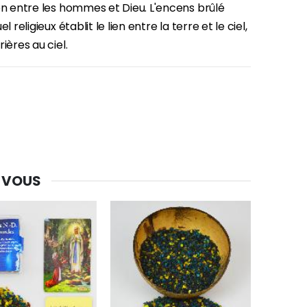
en entre les hommes et Dieu. L'encens brûlé
el religieux établit le lien entre la terre et le ciel,
ières au ciel.
 VOUS
-30%
Une bougie 150 gr et votre Prière déposées à Lourdes
€7.00
€10.00