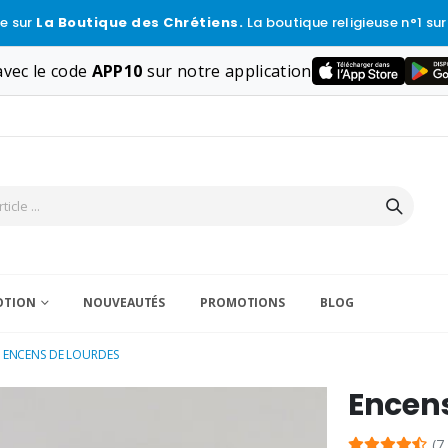
e sur
La Boutique des Chrétiens.
La boutique religieuse n°1 sur
vec le code
APP10
sur notre application
VOTION
NOUVEAUTÉS
PROMOTIONS
BLOG
ENCENS DE LOURDES
Encens
(7