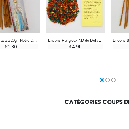
-10%
Médaille Miraculeuse Or 9 Carats - 10 mm
Bougie de Neuvaine Contre le Mal - Saint Michel
€130.00
€4.95
€5.50
-25%
Médaille Miraculeuse Rose - 19mm
Encens Masala 20g - Notre Dame de Lourdes
Encens Religieux ND de Délivrance + Prière Lourdes
Lot de 20 Bougies de Neuvaine Blanches
€1.80
€4.90
€2.50
€58.50
€78.00
Chapelet de Lourdes en Bois
Huile d'Onction
€5.00
€9.90
CATÉGORIES COUPS 
Croix Enfant en Bois Eglise Papillons et Arc-en-ciel 15 cm
Bougie Neuvaine pour une Guérison - 17.5cm
€23.00
€4.90