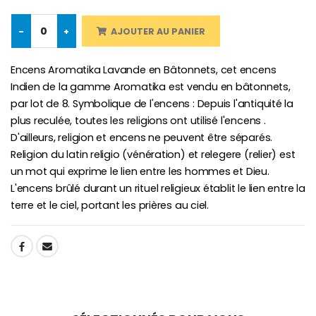
-10%
-
+
AJOUTER AU PANIER
Médaille Miraculeuse Or 9 Carat
Bougie de Neuvaine Contre le Mal - Saint Michel
€130.00
€4.95
€5.50
Encens Aromatika Lavande en Bâtonnets, cet encens
Indien de la gamme Aromatika est vendu en bâtonnets,
par lot de 8. Symbolique de l'encens : Depuis l'antiquité la
-25%
plus reculée, toutes les religions ont utilisé l'encens .
Médaille Miraculeuse Rose
Lot de 20 Bougies de Neuvaine Blanches
€2.50
D'ailleurs, religion et encens ne peuvent être séparés.
€58.50
€78.00
Religion du latin religio (vénération) et relegere (relier) est
un mot qui exprime le lien entre les hommes et Dieu.
L'encens brûlé durant un rituel religieux établit le lien entre la
terre et le ciel, portant les prières au ciel.
Chapelet de Lourde
Huile d'Onction
€5.00
€9.90
SHARE:
Croix Enfant en Bois Eglise Papillons et Arc-en-ciel 15 cm
Bougie Neuvaine pour une Guérison - 17.5cm