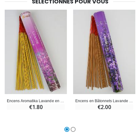
€23.00
€4.90
SÉLECTIONNÉS POUR VOUS
Encens Aromatika Lavande en Bâtonnets
Encens en Bâtonnets Lavande 30g - Sans Charbon
€1.80
€2.00