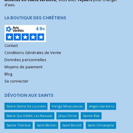
d'avis.
LA BOUTIQUE DES CHRÉTIENS
Contact
Conditions Générales de Vente
Données personnelles
Moyens de paiement
Blog
Se connecter
DÉVOTION AUX SAINTS
Notre Dame De Lourdes
Vierge Miraculeuse
Anges Gardiens
Marie Qui Défait Les Noeuds
Jésus Christ
Sainte Rita
Sainte Thérèse
Saint Michel
Saint Benoît
Saint Christophe