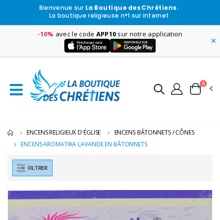
Bienvenue sur
La Boutique des Chrétiens.
La boutique religieuse n°1 sur internet
-10%
avec le code
APP10
sur notre application
×
0
ENCENS RELIGIEUX D'ÉGLISE
ENCENS BÂTONNETS / CÔNES
ENCENS AROMATIKA LAVANDE EN BÂTONNETS
FILTRER