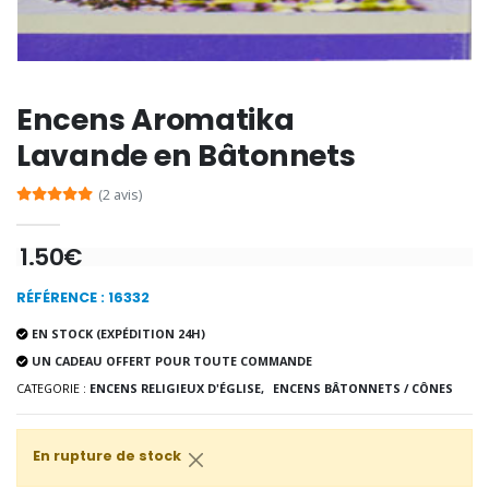
€6.00
€7.00
€10.00
Encens Aromatika
-20%
-10%
Eau de Lourdes 1 Litre
Statue Vierge M
Lavande en Bâtonnets
€9.60
€13.50
€12.00
€15.00
(2 avis)
1.50€
-20%
Coffret Encens Benjoin + C
Déposez votre Neuvaine à Lourdes
€21.90
€9.60
€12.00
RÉFÉRENCE : 16332
EN STOCK (EXPÉDITION 24H)
UN CADEAU OFFERT POUR TOUTE COMMANDE
CATEGORIE :
ENCENS RELIGIEUX D'ÉGLISE,
ENCENS BÂTONNETS / CÔNES
Encens d'Eglise Pontifical 250g
Bonbons Pastilles Menthe à l'Eau de Lourdes - 130g
€12.90
€7.90
En rupture de stock