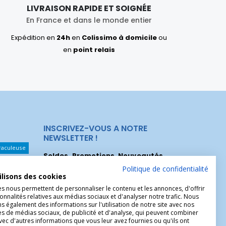
LIVRAISON RAPIDE ET SOIGNÉE
En France et dans le monde entier
Expédition en
24h
en
Colissimo à domicile
ou
en
point relais
INSCRIVEZ-VOUS A NOTRE
NEWSLETTER !
raculeuse
Soldes, Promotions, Nouveautés
...
Les Noeuds
Inscrivez-vous maintenant pour recevoir
Politique de confidentialité
ilisons des cookies
nos meilleures offres.
hérèse
es nous permettent de personnaliser le contenu et les annonces, d'offrir
onnalités relatives aux médias sociaux et d'analyser notre trafic. Nous
Christophe
 également des informations sur l'utilisation de notre site avec nos
es de médias sociaux, de publicité et d'analyse, qui peuvent combiner
avec d'autres informations que vous leur avez fournies ou qu'ils ont