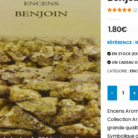
(2
1.80€
RÉFÉRENCE : 
EN STOCK (EX
UN CADEAU O
CATEGORIE :
ENCE
-
+
Encens Aroma
Collection Ar
grande qualit
Symbolique de