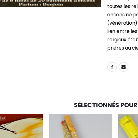
toutes les reli
encens ne peu
(vénération) 
lien entre le
religieux étab
prières au cie
SHARE:
SÉLECTIONNÉS POUR
-30%
6 Bougies Teintées Masse Couleur Blanche
Une bougie 150 gr et votre Prière déposées à Lourdes
€6.00
€7.00
€10.00