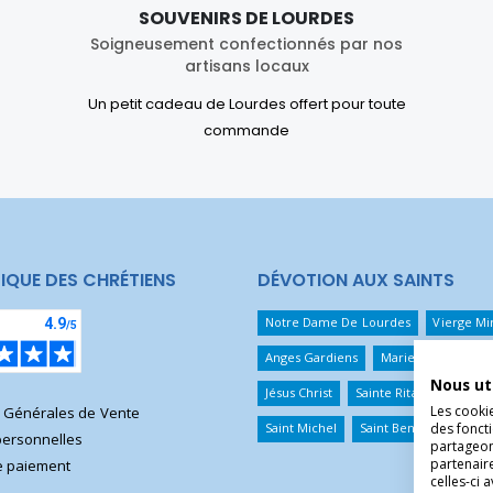
SOUVENIRS DE LOURDES
Soigneusement confectionnés par nos
artisans locaux
Un petit cadeau de Lourdes offert pour toute
commande
IQUE DES CHRÉTIENS
DÉVOTION AUX SAINTS
Notre Dame De Lourdes
Vierge Mi
Anges Gardiens
Marie Qui Défait 
Nous ut
Jésus Christ
Sainte Rita
Sainte T
Les cooki
s Générales de Vente
des foncti
Saint Michel
Saint Benoît
Saint 
ersonnelles
partageons
partenair
 paiement
celles-ci 