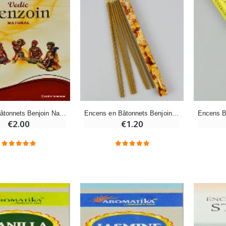
-20%
-10%
Eau de Lourdes 1 Litre
Statue Vierge Miraculeuse Lumineuse
€9.60
€13.50
€12.00
€15.00
-20%
Coffret Encens Benjoin + Charbon + Brûle-encens
Déposez votre Neuvaine à Lourdes
€21.90
Encens en Bâtonnets Benjoin 12g - Sans Charbon
Encens Bâtonnets Benjoin Naturel - Aromatika 15 gr
€9.60
€12.00
€1.20
€2.00
Encens d'Eglise Pontifical 250g
Bonbons Pastilles Menthe à l'Eau de Lourdes - 130g
€12.90
€7.90