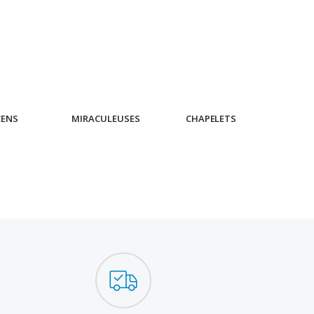
CENS
MIRACULEUSES
CHAPELETS
IC