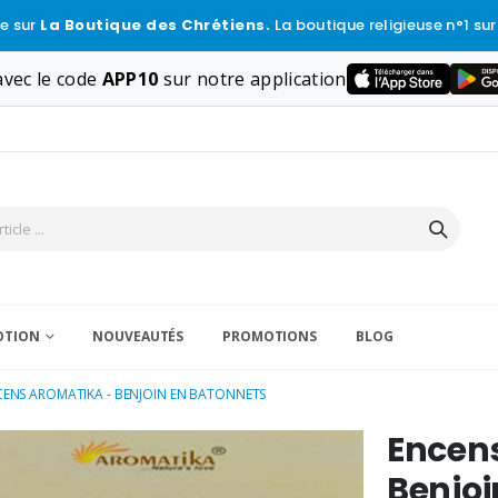
e sur
La Boutique des Chrétiens.
La boutique religieuse n°1 sur
vec le code
APP10
sur notre application
VOTION
NOUVEAUTÉS
PROMOTIONS
BLOG
ENS AROMATIKA - BENJOIN EN BATONNETS
Encen
Benjoi