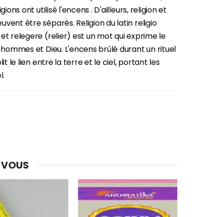
gions ont utilisé l'encens . D'ailleurs, religion et
vent être séparés. Religion du latin religio
et relegere (relier) est un mot qui exprime le
s hommes et Dieu. L'encens brûlé durant un rituel
lit le lien entre la terre et le ciel, portant les
l.
 VOUS
-30%
Une bougie 150 gr et votre Prière déposées à Lourdes
€7.00
€10.00