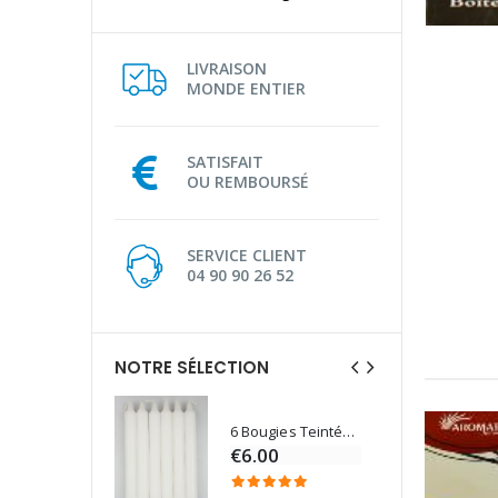
LIVRAISON
MONDE ENTIER
SATISFAIT
OU REMBOURSÉ
SERVICE CLIENT
04 90 90 26 52
NOTRE SÉLECTION
6 Bougies Teintées Masse Couleur Blanche
Une bougie 150 gr et votre Prière déposées à Lourdes
€6.00
€7.00