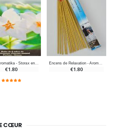
-10%
Bougie de Neuvaine Contre le Mal - Saint Michel
€4.95
€5.50
-25%
Lot de 20 Bougies de Neuvaine Blanches
€58.50
€78.00
Encens Aromatika - Storax en Batonnets
Encens de Relaxation - Aromatika 20 Bâtonnets
€1.80
€1.80
Huile d'Onction
€9.90
Bougie Neuvaine pour une Guérison - 17.5cm
€4.90
DE CŒUR