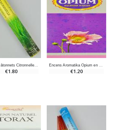
-20%
Eau de Lourdes 1 Litre
€9.60
€12.00
-20%
Déposez votre Neuvaine à Lourdes
Encens Bâtonnets Citronnelle - Aromatika
Encens Aromatika Opium en Bâtonnets
€9.60
€12.00
€1.80
€1.20
Bonbons Pastilles Menthe à l'Eau de Lourdes - 130g
€7.90