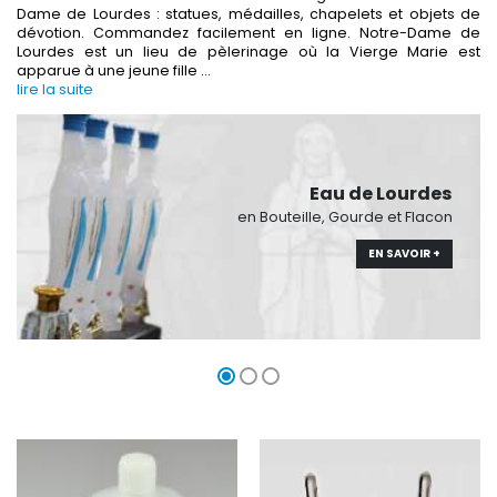
Dame de Lourdes : statues, médailles, chapelets et objets de
dévotion. Commandez facilement en ligne. Notre-Dame de
Lourdes est un lieu de pèlerinage où la Vierge Marie est
apparue à une jeune fille
...
-30%
6 Bougies Teintées Masse Couleur Blanche
lire la suite
Une bougie 150 gr et votre Prière déposées à L
€6.00
€7.00
€10.00
Eau de Lourdes
en Bouteille, Gourde et Flacon
-10%
-20%
Statue Vierge Miraculeuse Lumineuse
Eau de Lourdes 1 
EN SAVOIR +
€13.50
€9.60
€15.00
€12.00
-20%
Coffret Encens Benjoin + Charbon + Brûle-encens
Déposez votre Neuvaine à Lourdes
€21.90
€9.60
€12.00