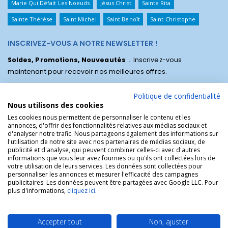
Marie Qui Défait Les Noeuds
Jésus Christ
Sainte Rita
Sainte Thérèse
Saint Michel
Saint Benoît
Saint Christophe
INSCRIVEZ-VOUS A NOTRE NEWSLETTER !
Soldes, Promotions, Nouveautés
... Inscrivez-vous
maintenant pour recevoir nos meilleures offres.
Politique de confidentialité
Nous utilisons des cookies
Les cookies nous permettent de personnaliser le contenu et les
annonces, d'offrir des fonctionnalités relatives aux médias sociaux et
d'analyser notre trafic. Nous partageons également des informations sur
l'utilisation de notre site avec nos partenaires de médias sociaux, de
publicité et d'analyse, qui peuvent combiner celles-ci avec d'autres
informations que vous leur avez fournies ou qu'ils ont collectées lors de
votre utilisation de leurs services. Les données sont collectées pour
personnaliser les annonces et mesurer l'efficacité des campagnes
La Boutique des Chrétiens © | La boutique religieuse chrétienne de
publicitaires. Les données peuvent être partagées avec Google LLC. Pour
référence !.
plus d'informations,
cliquez ici
.
Accepter tout
Non, ajuster