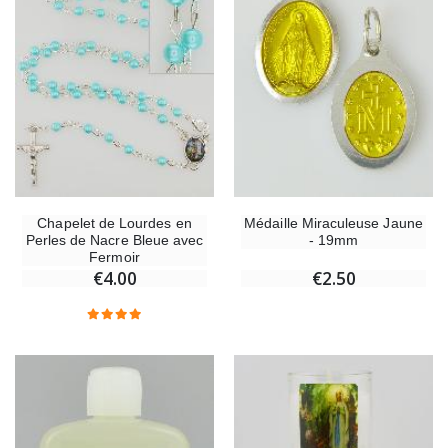
Croix Enfant en Bois Eglise Papillons et Arc-en-ciel 15 cm
Bougie Neuvaine pou
€23.00
€4.90
Chapelet de Lourdes en
Médaille Miraculeuse Jaune
Perles de Nacre Bleue avec
- 19mm
Fermoir
€4.00
€2.50