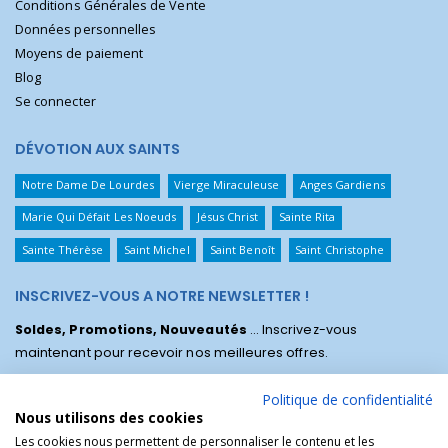
Conditions Générales de Vente
Données personnelles
Moyens de paiement
Blog
Se connecter
DÉVOTION AUX SAINTS
Notre Dame De Lourdes
Vierge Miraculeuse
Anges Gardiens
Marie Qui Défait Les Noeuds
Jésus Christ
Sainte Rita
Sainte Thérèse
Saint Michel
Saint Benoît
Saint Christophe
INSCRIVEZ-VOUS A NOTRE NEWSLETTER !
Soldes, Promotions, Nouveautés
... Inscrivez-vous
maintenant pour recevoir nos meilleures offres.
Politique de confidentialité
Nous utilisons des cookies
Les cookies nous permettent de personnaliser le contenu et les