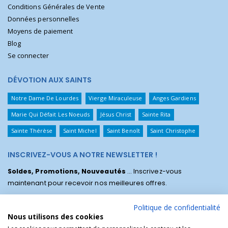
Conditions Générales de Vente
Données personnelles
Moyens de paiement
Blog
Se connecter
DÉVOTION AUX SAINTS
Notre Dame De Lourdes
Vierge Miraculeuse
Anges Gardiens
Marie Qui Défait Les Noeuds
Jésus Christ
Sainte Rita
Sainte Thérèse
Saint Michel
Saint Benoît
Saint Christophe
INSCRIVEZ-VOUS A NOTRE NEWSLETTER !
Soldes, Promotions, Nouveautés
... Inscrivez-vous
maintenant pour recevoir nos meilleures offres.
Politique de confidentialité
Nous utilisons des cookies