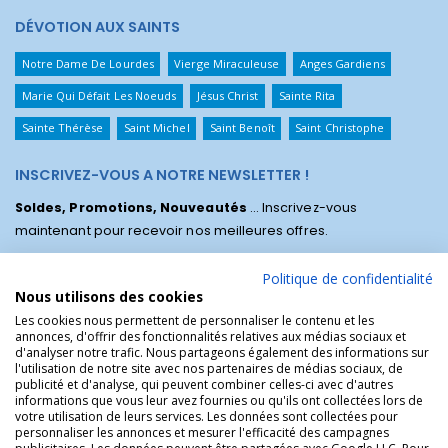
DÉVOTION AUX SAINTS
Notre Dame De Lourdes
Vierge Miraculeuse
Anges Gardiens
Marie Qui Défait Les Noeuds
Jésus Christ
Sainte Rita
Sainte Thérèse
Saint Michel
Saint Benoît
Saint Christophe
INSCRIVEZ-VOUS A NOTRE NEWSLETTER !
Soldes, Promotions, Nouveautés
... Inscrivez-vous
maintenant pour recevoir nos meilleures offres.
Politique de confidentialité
Nous utilisons des cookies
Les cookies nous permettent de personnaliser le contenu et les
annonces, d'offrir des fonctionnalités relatives aux médias sociaux et
d'analyser notre trafic. Nous partageons également des informations sur
l'utilisation de notre site avec nos partenaires de médias sociaux, de
publicité et d'analyse, qui peuvent combiner celles-ci avec d'autres
informations que vous leur avez fournies ou qu'ils ont collectées lors de
votre utilisation de leurs services. Les données sont collectées pour
personnaliser les annonces et mesurer l'efficacité des campagnes
La Boutique des Chrétiens © | La boutique religieuse chrétienne de