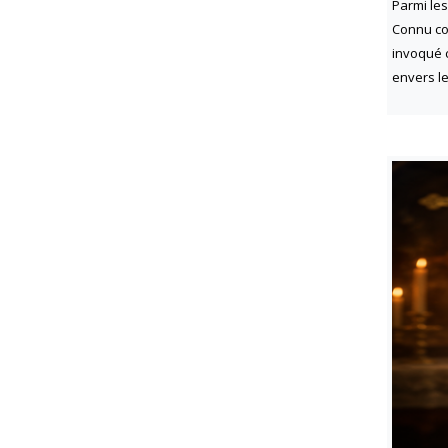
Parmi les
Connu com
invoqué 
envers le