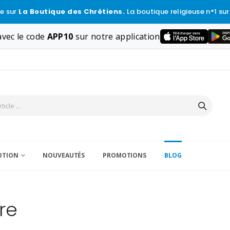
e sur
La Boutique des Chrétiens.
La boutique religieuse n°1 sur
vec le code
APP10
sur notre application
VOTION
NOUVEAUTÉS
PROMOTIONS
BLOG
ère