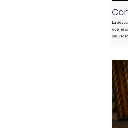
Com
La dévoti
que Jésus
sauver t