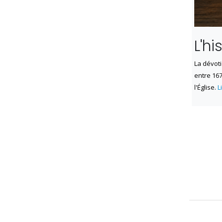
L'h
La dévot
entre 16
l'Église.
L