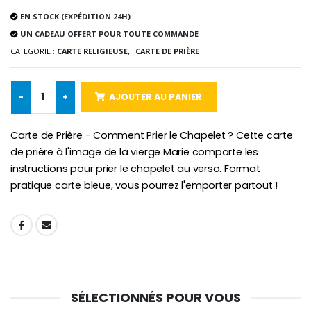
EN STOCK (EXPÉDITION 24H)
Chapelet de Lourde
Huile d'Onction
UN CADEAU OFFERT POUR TOUTE COMMANDE
€5.00
€9.90
CATEGORIE :
CARTE RELIGIEUSE,
CARTE DE PRIÈRE
-
+
AJOUTER AU PANIER
Croix Enfant en Bois Eglise Papillons et Arc-en-ciel 15 cm
Bougie Neuvaine pour une Guérison - 17.5cm
€23.00
€4.90
Carte de Prière - Comment Prier le Chapelet ? Cette carte
de prière à l'image de la vierge Marie comporte les
instructions pour prier le chapelet au verso. Format
pratique carte bleue, vous pourrez l'emporter partout !
SHARE:
SÉLECTIONNÉS POUR VOUS