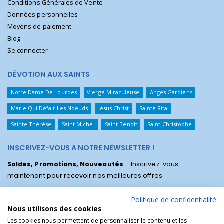
Conditions Générales de Vente
Données personnelles
Moyens de paiement
Blog
Se connecter
DÉVOTION AUX SAINTS
Notre Dame De Lourdes
Vierge Miraculeuse
Anges Gardiens
Marie Qui Défait Les Noeuds
Jésus Christ
Sainte Rita
Sainte Thérèse
Saint Michel
Saint Benoît
Saint Christophe
INSCRIVEZ-VOUS A NOTRE NEWSLETTER !
Soldes, Promotions, Nouveautés
... Inscrivez-vous
maintenant pour recevoir nos meilleures offres.
Politique de confidentialité
Nous utilisons des cookies
Les cookies nous permettent de personnaliser le contenu et les