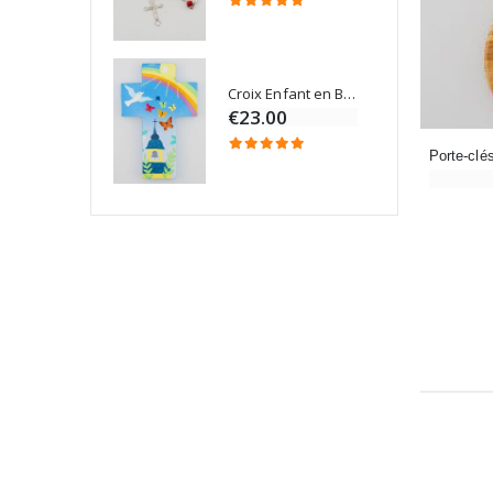
Croix Enfant en Bois Eglise Papillons et Arc-en-ciel 15 cm
Bougie Neuvaine pour une Guérison - 17.5cm
€23.00