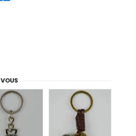
-30%
Une bougie 150 gr et votre Prière déposées à Lourdes
€7.00
€10.00
-20%
Eau de Lourdes 1 Litre
€9.60
€12.00
 VOUS
-20%
Déposez votre Neuvaine à Lourdes
€9.60
€12.00