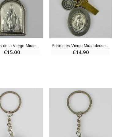
Bonbons Pastilles Menthe à l'Eau de Lourdes - 130g
€7.90
-10%
Porte-Clés de la Vierge Miraculeuse Rue du Bac - Argent Massif - 5 cm
Porte-clés Vierge Miraculeuse - St Christophe en Cuir
Bougie de Neuvaine Contre le Mal - Saint Michel
€15.00
€14.90
€4.95
€5.50
-25%
Lot de 20 Bougies de Neuvaine Blanches
€58.50
€78.00
Huile d'Onction
€9.90