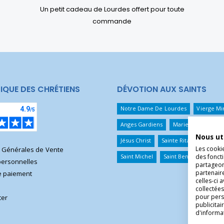
Un petit cadeau de Lourdes offert pour toute
commande
IQUE DES CHRÉTIENS
DÉVOTION AUX SAINTS
Notre Dame De Lourdes
Vierge Mi
Anges Gardiens
Marie Qui Défait 
Nous ut
Jésus Christ
Sainte Rita
Sainte T
Les cooki
s Générales de Vente
des foncti
Saint Michel
Saint Benoît
Saint 
ersonnelles
partageons
partenair
 paiement
celles-ci 
collectées
pour pers
ter
publicita
d'informa