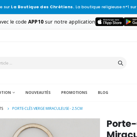
e sur
La Boutique des Chrétiens.
La boutique religieuse n°1 sur
vec le code
APP10
sur notre application
VOTION
NOUVEAUTÉS
PROMOTIONS
BLOG
TS
PORTE-CLÉS VIERGE MIRACULEUSE - 2.5CM
Porte-
Miracu