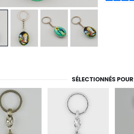
-30%
6 Bougies Teintées Masse Couleur Blanche
Une bougie 150 gr et votre Prière déposées à Lourdes
€6.00
€7.00
€10.00
-20%
-10%
Eau de Lourdes 1 Litre
Statue Vierge Miraculeuse Lumineuse
€9.60
€13.50
€12.00
€15.00
SÉLECTIONNÉS POUR
-20%
Coffret Encens Benjoin + Charbon + Brûle-encens
Déposez votre Neuvaine à Lourdes
€21.90
€9.60
€12.00