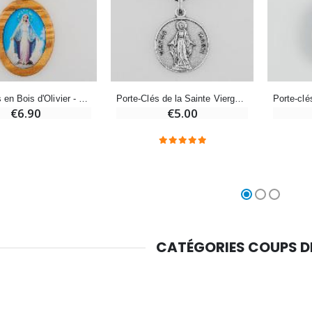
Croix Enfant en Bois Eglise Papillons et Arc-en-ciel 15 cm
Bougie Neuvaine pour une Guérison - 17.5cm
€23.00
€4.90
Porte-clés en Bois d'Olivier - Vierge Miraculeuse
Porte-Clés de la Sainte Vierge Marie Miraculeuse Argenté avec Prière
€6.90
€5.00
CATÉGORIES COUPS 