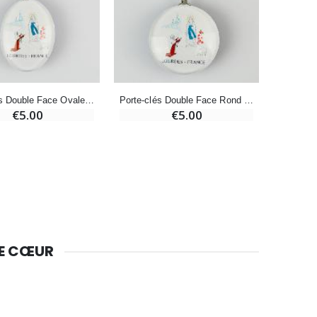
Bougie Neuvaine pour une Guérison - 17.5cm
€4.90
Porte-clés Double Face Ovale - Miraculeuse & Lourdes
Porte-clés Double Face Rond - Miraculeuse & Lourdes
Porte-C
€5.00
€5.00
DE CŒUR