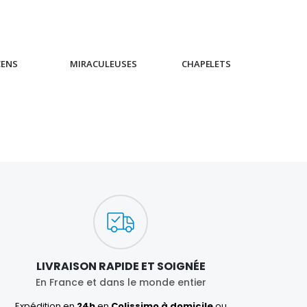
CENS
MIRACULEUSES
CHAPELETS
IC
LIVRAISON RAPIDE ET SOIGNÉE
En France et dans le monde entier
Expédition en
24h
en
Colissimo à domicile
ou