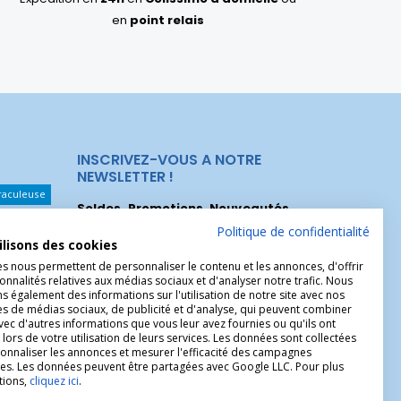
en
point relais
INSCRIVEZ-VOUS A NOTRE
NEWSLETTER !
raculeuse
Soldes, Promotions, Nouveautés
...
Les Noeuds
Inscrivez-vous maintenant pour recevoir
Politique de confidentialité
ilisons des cookies
nos meilleures offres.
hérèse
es nous permettent de personnaliser le contenu et les annonces, d'offrir
onnalités relatives aux médias sociaux et d'analyser notre trafic. Nous
Christophe
 également des informations sur l'utilisation de notre site avec nos
es de médias sociaux, de publicité et d'analyse, qui peuvent combiner
avec d'autres informations que vous leur avez fournies ou qu'ils ont
 lors de votre utilisation de leurs services. Les données sont collectées
onnaliser les annonces et mesurer l'efficacité des campagnes
ires. Les données peuvent être partagées avec Google LLC. Pour plus
tions,
cliquez ici
.