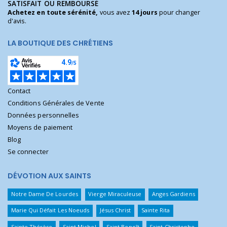
SATISFAIT OU REMBOURSÉ
Achetez en toute sérénité,
vous avez
14 jours
pour changer
d'avis.
LA BOUTIQUE DES CHRÉTIENS
Contact
Conditions Générales de Vente
Données personnelles
Moyens de paiement
Blog
Se connecter
DÉVOTION AUX SAINTS
Notre Dame De Lourdes
Vierge Miraculeuse
Anges Gardiens
Marie Qui Défait Les Noeuds
Jésus Christ
Sainte Rita
Sainte Thérèse
Saint Michel
Saint Benoît
Saint Christophe