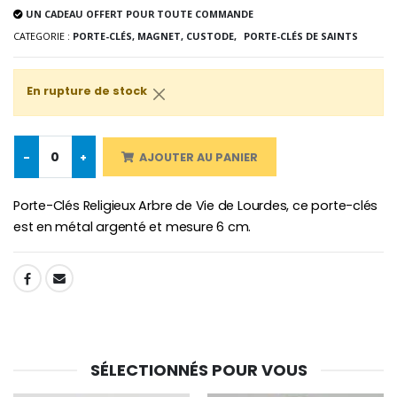
€5.00
€9.90
UN CADEAU OFFERT POUR TOUTE COMMANDE
CATEGORIE :
PORTE-CLÉS, MAGNET, CUSTODE,
PORTE-CLÉS DE SAINTS
En rupture de stock
Croix Enfant en Bois Eglise Papillons et Arc-en-ciel 15 cm
Bougie Neuvaine pour une Guérison - 17.5cm
€23.00
€4.90
-
+
AJOUTER AU PANIER
Porte-Clés Religieux Arbre de Vie de Lourdes, ce porte-clés
est en métal argenté et mesure 6 cm.
SHARE:
SÉLECTIONNÉS POUR VOUS