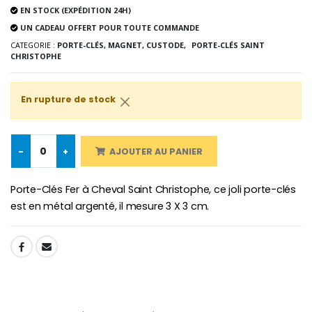
Chapelet de Lourde
Huile d'Onction
EN STOCK (EXPÉDITION 24H)
€5.00
€9.90
UN CADEAU OFFERT POUR TOUTE COMMANDE
CATEGORIE :
PORTE-CLÉS, MAGNET, CUSTODE,
PORTE-CLÉS SAINT
CHRISTOPHE
Croix Enfant en Bois Eglise Papillons et Arc-en-ciel 15 cm
Bougie Neuvaine pour une Guérison - 17.5cm
En rupture de stock
€23.00
€4.90
-
+
AJOUTER AU PANIER
Porte-Clés Fer à Cheval Saint Christophe, ce joli porte-clés
est en métal argenté, il mesure 3 X 3 cm.
SHARE: