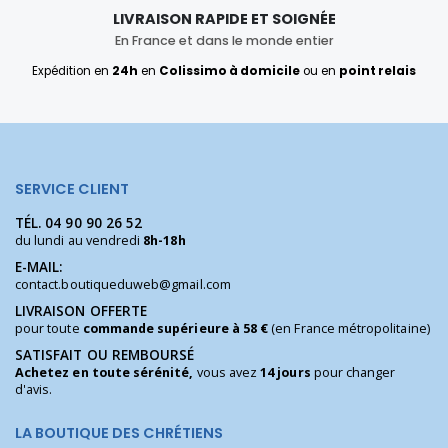
LIVRAISON RAPIDE ET SOIGNÉE
En France et dans le monde entier
Expédition en
24h
en
Colissimo à domicile
ou en
point relais
SERVICE CLIENT
TÉL.
04 90 90 26 52
du lundi au vendredi
8h-18h
E-MAIL:
contact.boutiqueduweb@gmail.com
LIVRAISON OFFERTE
pour toute
commande supérieure à 58 €
(en France métropolitaine)
SATISFAIT OU REMBOURSÉ
Achetez en toute sérénité,
vous avez
14 jours
pour changer
d'avis.
LA BOUTIQUE DES CHRÉTIENS