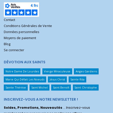
Contact
Conditions Générales de Vente
Données personnelles
Moyens de paiement
Blog
Se connecter
DÉVOTION AUX SAINTS
Notre Dame De Lourdes
Vierge Miraculeuse
Anges Gardiens
Marie Qui Défait Les Noeuds
Jésus Christ
Sainte Rita
Sainte Thérèse
Saint Michel
Saint Benoît
Saint Christophe
INSCRIVEZ-VOUS A NOTRE NEWSLETTER !
Soldes, Promotions, Nouveautés
... Inscrivez-vous