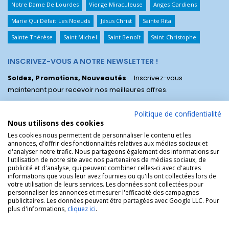
Notre Dame De Lourdes
Vierge Miraculeuse
Anges Gardiens
Marie Qui Défait Les Noeuds
Jésus Christ
Sainte Rita
Sainte Thérèse
Saint Michel
Saint Benoît
Saint Christophe
INSCRIVEZ-VOUS A NOTRE NEWSLETTER !
Soldes, Promotions, Nouveautés
... Inscrivez-vous
maintenant pour recevoir nos meilleures offres.
Politique de confidentialité
Nous utilisons des cookies
Les cookies nous permettent de personnaliser le contenu et les
annonces, d'offrir des fonctionnalités relatives aux médias sociaux et
d'analyser notre trafic. Nous partageons également des informations sur
l'utilisation de notre site avec nos partenaires de médias sociaux, de
publicité et d'analyse, qui peuvent combiner celles-ci avec d'autres
informations que vous leur avez fournies ou qu'ils ont collectées lors de
votre utilisation de leurs services. Les données sont collectées pour
personnaliser les annonces et mesurer l'efficacité des campagnes
La Boutique des Chrétiens © | La boutique religieuse chrétienne de
publicitaires. Les données peuvent être partagées avec Google LLC. Pour
référence !.
plus d'informations,
cliquez ici
.