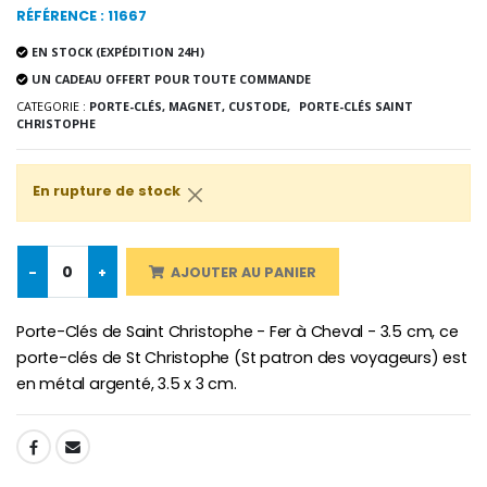
Chapelet de Lourde
Huile d'Onction
RÉFÉRENCE : 11667
€5.00
€9.90
EN STOCK (EXPÉDITION 24H)
UN CADEAU OFFERT POUR TOUTE COMMANDE
CATEGORIE :
PORTE-CLÉS, MAGNET, CUSTODE,
PORTE-CLÉS SAINT
CHRISTOPHE
Croix Enfant en Bois Eglise Papillons et Arc-en-ciel 15 cm
Bougie Neuvaine pour une Guérison - 17.5cm
€23.00
€4.90
En rupture de stock
-
+
AJOUTER AU PANIER
Porte-Clés de Saint Christophe - Fer à Cheval - 3.5 cm, ce
porte-clés de St Christophe (St patron des voyageurs) est
en métal argenté, 3.5 x 3 cm.
SHARE: