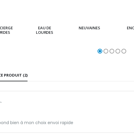
CIERGE
EAU DE
NEUVAINES
EN
URDES
LOURDES
CE PRODUIT (2)
.
pond bien à mon choix envoi rapide