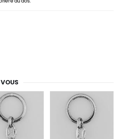
prière au dos.
-30%
Une bougie 150 gr et votre Prière déposées à Lourdes
€7.00
€10.00
-20%
Eau de Lourdes 1 Litre
€9.60
€12.00
 VOUS
-20%
Déposez votre Neuvaine à Lourdes
€9.60
€12.00