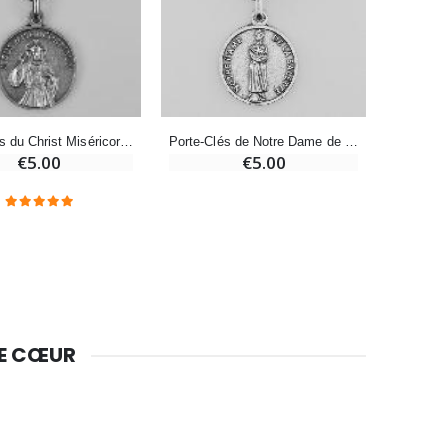
Bougie Neuvaine pour une Guérison - 17.5cm
€4.90
Porte-Clés de Notre Dame de la Salette Argenté avec Prière
Porte-Clés du Christ Miséricordieux Argenté avec Prière
€5.00
€5.00
DE CŒUR