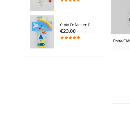
Croix Enfant en Bois Eglise Papillons et Arc-en-ciel 15 cm
Bougie Neuvaine pour une Guérison - 17.5cm
€23.00