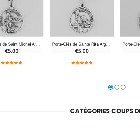
Croix Enfant en Bois Eglise Papillons et Arc-en-ciel 15 cm
Bougie Neuvaine pour une Guérison - 17.5cm
€23.00
€4.90
Porte-Clés de Saint Michel Archange Argenté avec Prière
Porte-Clés de Sainte Rita Argenté avec Prière
€5.00
€5.00
CATÉGORIES COUPS 