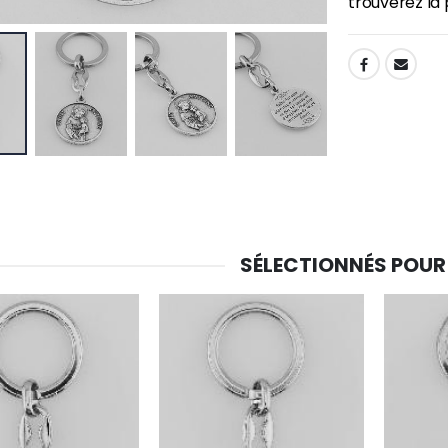
trouverez la 
-30%
SHARE:
6 Bougies Teintées Masse Couleur Blanche
Une bougie 150 gr et votre Prière déposées à Lourdes
€6.00
€7.00
€10.00
-20%
-10%
Eau de Lourdes 1 Litre
Statue Vierge Miraculeuse Lumineuse
€9.60
€13.50
€12.00
€15.00
SÉLECTIONNÉS POUR
-20%
Coffret Encens Benjoin + Charbon + Brûle-encens
Déposez votre Neuvaine à Lourdes
€21.90
€9.60
€12.00