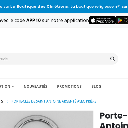
e sur
La Boutique des Chrétiens.
La boutique religieuse n°1 sur
vec le code
APP10
sur notre application
VOTION
NOUVEAUTÉS
PROMOTIONS
BLOG
TS
PORTE-CLÉS DE SAINT ANTOINE ARGENTÉ AVEC PRIÈRE
Porte-
Antoin