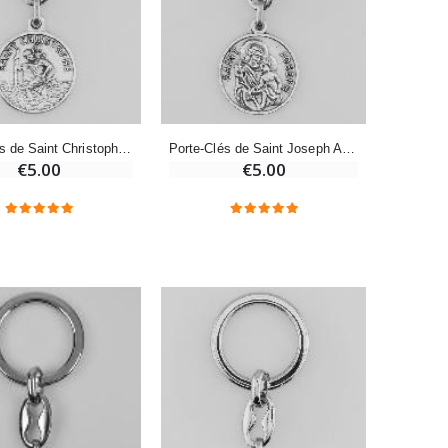
Bonbons Pastilles Menthe à l'Eau de Lourdes - 130g
€7.90
-10%
Porte-Clés de Saint Christophe Argenté avec Prière
Porte-Clés de Saint Joseph Argenté avec Prière
Bougie de Neuvaine Contre le Mal - Saint Michel
€5.00
€5.00
€4.95
€5.50
-25%
Lot de 20 Bougies de Neuvaine Blanches
€58.50
€78.00
Huile d'Onction
€9.90