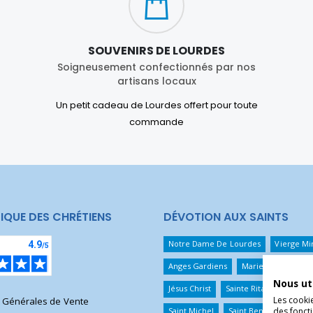
SOUVENIRS DE LOURDES
Soigneusement confectionnés par nos
artisans locaux
Un petit cadeau de Lourdes offert pour toute
commande
IQUE DES CHRÉTIENS
DÉVOTION AUX SAINTS
Notre Dame De Lourdes
Vierge Mi
Anges Gardiens
Marie Qui Défait 
Nous ut
Jésus Christ
Sainte Rita
Sainte T
Les cooki
s Générales de Vente
des foncti
Saint Michel
Saint Benoît
Saint 