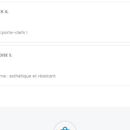
K G.
li porte-clefs !
ISE S.
e : esthétique et résistant