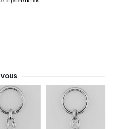
z la prière au dos.
-30%
Une bougie 150 gr et votre Prière déposées à Lourdes
€7.00
€10.00
-20%
Eau de Lourdes 1 Litre
€9.60
€12.00
 VOUS
-20%
Déposez votre Neuvaine à Lourdes
€9.60
€12.00