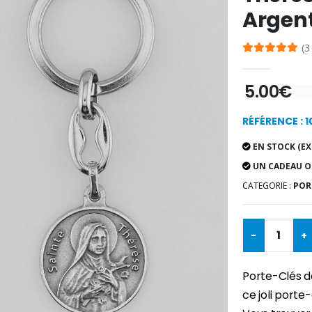
Argent
(3
5.00€
RÉFÉRENCE : 
EN STOCK (EX
UN CADEAU O
CATEGORIE :
POR
-
+
Porte-Clés de
ce joli porte