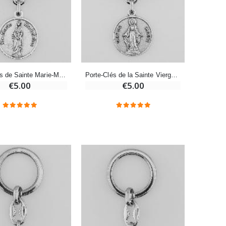
Bonbons Pastilles Menthe à l'Eau de Lourdes - 130g
€7.90
-10%
Porte-Clés de Sainte Marie-Madeleine Argenté avec Prière
Porte-Clés de la Sainte Vierge Marie Miraculeuse Argenté avec Prière
Bougie de Neuvaine Contre le Mal - Saint Michel
€5.00
€5.00
€4.95
€5.50
-25%
Lot de 20 Bougies de Neuvaine Blanches
€58.50
€78.00
Huile d'Onction
€9.90