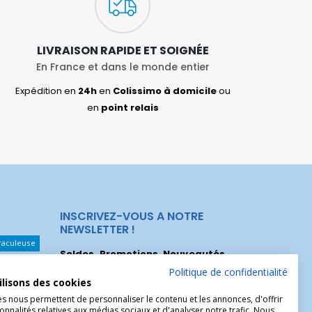
LIVRAISON RAPIDE ET SOIGNÉE
En France et dans le monde entier
Expédition en
24h
en
Colissimo à domicile
ou
en
point relais
INSCRIVEZ-VOUS A NOTRE
NEWSLETTER !
raculeuse
Soldes, Promotions, Nouveautés
...
Les Noeuds
Inscrivez-vous maintenant pour recevoir
Politique de confidentialité
ilisons des cookies
nos meilleures offres.
hérèse
es nous permettent de personnaliser le contenu et les annonces, d'offrir
onnalités relatives aux médias sociaux et d'analyser notre trafic. Nous
Christophe