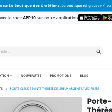
e sur
La Boutique des Chrétiens.
La boutique religieuse n°1 sur
vec le code
APP10
sur notre application
VOTION
NOUVEAUTÉS
PROMOTIONS
BLOG
TS
PORTE-CLÉS DE SAINTE THÉRÈSE DE LISIEUX ARGENTÉ AVEC PRIÈRE
Porte-
Thérès