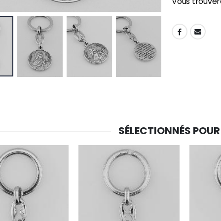
Vous trouvere
-30%
SHARE:
6 Bougies Teintées Masse Couleur Blanche
Une bougie 150 gr et votre Prière déposées à Lourdes
€6.00
€7.00
€10.00
-20%
-10%
Eau de Lourdes 1 Litre
Statue Vierge Miraculeuse Lumineuse
€9.60
€13.50
€12.00
€15.00
SÉLECTIONNÉS POUR
-20%
Coffret Encens Benjoin + Charbon + Brûle-encens
Déposez votre Neuvaine à Lourdes
€21.90
€9.60
€12.00