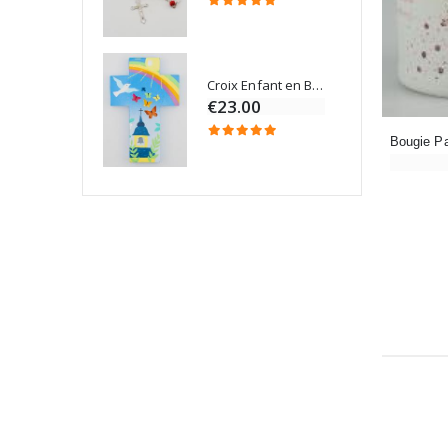
Croix Enfant en Bois Eglise Papillons et Arc-en-ciel 15 cm
Bougie Neuvaine pour une Guérison - 17.5cm
€23.00