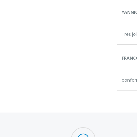
YANNIC
Très jo
FRANCO
conform