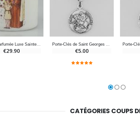
Croix Enfant en Bois Eglise Papillons et Arc-en-ciel 15 cm
Bougie Neuvaine pour une Guérison - 17.5cm
€23.00
€4.90
Porte-Clés de Saint Georges Argenté avec Prière
Bougie Parfumée Luxe Sainte Thérèse de Lisieux avec Prière
€5.00
€29.90
CATÉGORIES COUPS 