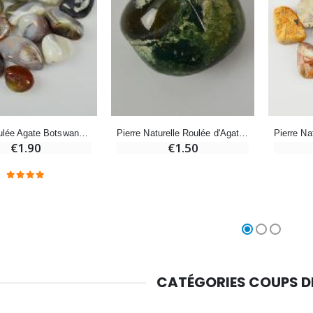
Croix Enfant en Bois Eglise Papillons et Arc-en-ciel 15 cm
Bougie Neuvaine pour une Guérison - 17.5cm
€23.00
€4.90
Pierre Naturelle Roulée d'Agate Indienne - 2cm
Pierre Roulée Agate Botswana AA
€1.50
€1.90
CATÉGORIES COUPS 