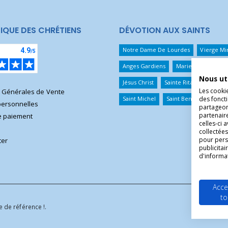
IQUE DES CHRÉTIENS
DÉVOTION AUX SAINTS
Notre Dame De Lourdes
Vierge Mi
Anges Gardiens
Marie Qui Défait 
Nous ut
Jésus Christ
Sainte Rita
Sainte T
Les cooki
s Générales de Vente
des foncti
Saint Michel
Saint Benoît
Saint 
ersonnelles
partageons
partenair
 paiement
celles-ci 
collectées
pour pers
ter
publicita
d'informa
Acce
to
 de référence !.