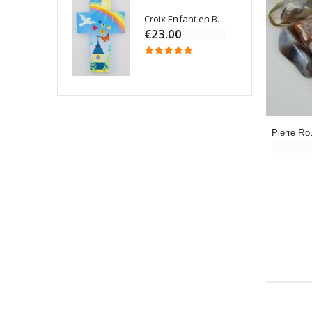
Croix Enfant en Bois Eglise Papillons et Arc-en-ciel 15 cm
Bougie Neuvaine pour une Guérison - 17.5cm
€23.00