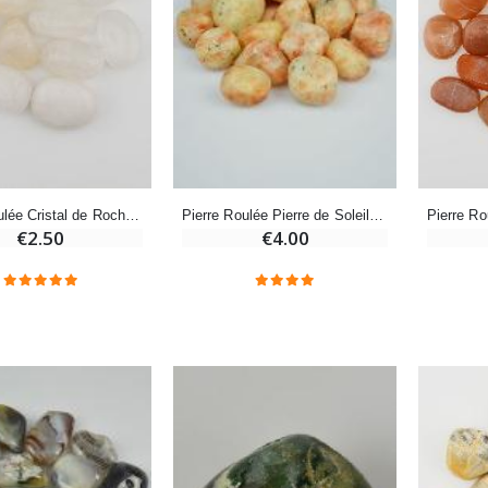
-10%
Médaille Miraculeuse Or 9 Carats - 10 mm
Bougie de Neuvaine Contre le Mal - Saint Michel
€130.00
€4.95
€5.50
Pierre Roulée Cristal de Roche Catégorie AB
Pierre Roulée Pierre de Soleil - Catégorie A+
-25%
Médaille Miraculeuse Rose - 19mm
€2.50
€4.00
Lot de 20 Bougies de Neuvaine Blanches
€2.50
€58.50
€78.00
Chapelet de Lourdes en Bois
Huile d'Onction
€5.00
€9.90