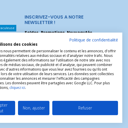
INSCRIVEZ-VOUS A NOTRE
NEWSLETTER !
raculeuse
Soldes, Promotions, Nouveautés
...
Les Noeuds
Inscrivez-vous maintenant pour recevoir
Politique de confidentialité
ilisons des cookies
nos meilleures offres.
hérèse
es nous permettent de personnaliser le contenu et les annonces, d'offrir
onnalités relatives aux médias sociaux et d'analyser notre trafic. Nous
Christophe
 également des informations sur l'utilisation de notre site avec nos
es de médias sociaux, de publicité et d'analyse, qui peuvent combiner
avec d'autres informations que vous leur avez fournies ou qu'ils ont
 lors de votre utilisation de leurs services. Les données sont collectées
onnaliser les annonces et mesurer l'efficacité des campagnes
ires. Les données peuvent être partagées avec Google LLC. Pour plus
tions,
cliquez ici
.
pter
Non, ajuster
Refuser
ut