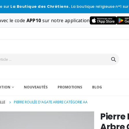
e sur
La Boutique des Chrétiens.
La boutique religieuse n°1 sur
vec le code
APP10
sur notre application
VOTION
NOUVEAUTÉS
PROMOTIONS
BLOG
LLE
PIERRE ROULÉE D'AGATE ARBRE CATÉGORIE AA
Pierre
Arbre 