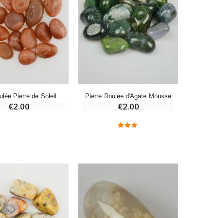
-10%
Bougie de Neuvaine Contre le Mal - Saint Michel
€4.95
€5.50
Pierre Roulée Pierre de Soleil - Catégorie AA
Pierre Roulée d'Agate Mousse
-25%
€2.00
€2.00
Lot de 20 Bougies de Neuvaine Blanches
€58.50
€78.00
Huile d'Onction
-20%
€9.90