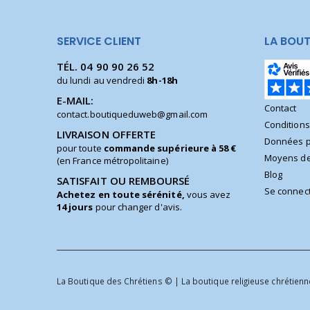
SERVICE CLIENT
LA BOUT
TÉL.
04 90 90 26 52
du lundi au vendredi
8h-18h
E-MAIL:
Contact
contact.boutiqueduweb@gmail.com
Condition
LIVRAISON OFFERTE
Données p
pour toute
commande supérieure à 58 €
Moyens de
(en France métropolitaine)
Blog
SATISFAIT OU REMBOURSÉ
Se connec
Achetez en toute sérénité,
vous avez
14 jours
pour changer d'avis.
La Boutique des Chrétiens © | La boutique religieuse chrétienne