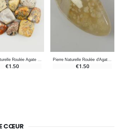
Bougie Neuvaine pour une Guérison - 17.5cm
€4.90
Pierre Naturelle Roulée Agate Crazy Lace - 2cm
Pierre Naturelle Roulée d'Agate Fleur de Cerisier - 2 cm
€1.50
€1.50
DE CŒUR