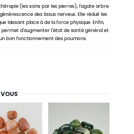
-30%
thérapie (les soins par les pierres), l'agate arbre
Une bougie 150 gr et votre Prière déposées à Lourdes
égénérescence des tissus nerveux. Elle réduit les
€7.00
€10.00
gue laissant place à de la force physique. Enfin,
e permet d'augmenter l'état de santé général et
n bon fonctionnement des poumons.
-20%
Eau de Lourdes 1 Litre
€9.60
€12.00
-20%
Déposez votre Neuvaine à Lourdes
€9.60
 VOUS
€12.00
Bonbons Pastilles Menthe à l'Eau de Lourdes - 130g
€7.90