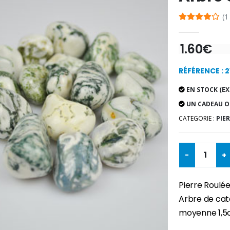
(1
1.60€
RÉFÉRENCE : 
EN STOCK (EX
UN CADEAU O
CATEGORIE :
PIE
-
+
Pierre Roulée
Arbre de cat
moyenne 1,5c