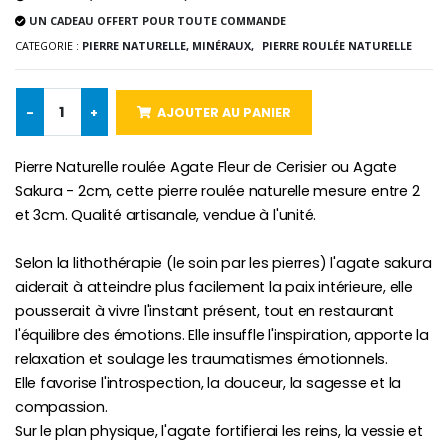
UN CADEAU OFFERT POUR TOUTE COMMANDE
CATEGORIE :
PIERRE NATURELLE, MINÉRAUX,
PIERRE ROULÉE NATURELLE
Croix Enfant en Bois Eglise Papillons et Arc-en-ciel 15 cm
Bougie Neuvaine pour une Guérison - 17.5cm
€23.00
€4.90
-
+
AJOUTER AU PANIER
Pierre Naturelle roulée Agate Fleur de Cerisier ou Agate
Sakura - 2cm, cette pierre roulée naturelle mesure entre 2
et 3cm. Qualité artisanale, vendue à l'unité.
Selon la lithothérapie (le soin par les pierres) l'agate sakura
aiderait à atteindre plus facilement la paix intérieure, elle
pousserait à vivre l'instant présent, tout en restaurant
l'équilibre des émotions. Elle insuffle l'inspiration, apporte la
relaxation et soulage les traumatismes émotionnels.
Elle favorise l'introspection, la douceur, la sagesse et la
compassion.
Sur le plan physique, l'agate fortifierai les reins, la vessie et