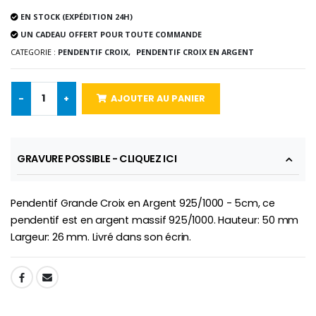
Médaille Miraculeuse Rose
Lot de 20 Bougies de Neuvaine Blanches
€2.50
EN STOCK (EXPÉDITION 24H)
€58.50
€78.00
UN CADEAU OFFERT POUR TOUTE COMMANDE
CATEGORIE :
PENDENTIF CROIX,
PENDENTIF CROIX EN ARGENT
Chapelet de Lourde
Huile d'Onction
-
+
AJOUTER AU PANIER
€5.00
€9.90
GRAVURE POSSIBLE - CLIQUEZ ICI
Croix Enfant en Bois Eglise Papillons et Arc-en-ciel 15 cm
Bougie Neuvaine pour une Guérison - 17.5cm
€23.00
€4.90
Pendentif Grande Croix en Argent 925/1000 - 5cm, ce
pendentif est en argent massif 925/1000. Hauteur: 50 mm
Largeur: 26 mm. Livré dans son écrin.
SHARE: