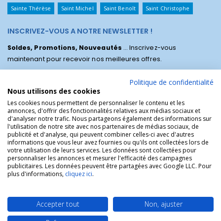
Sainte Thérèse
Saint Michel
Saint Benoît
Saint Christophe
INSCRIVEZ-VOUS A NOTRE NEWSLETTER !
Soldes, Promotions, Nouveautés
... Inscrivez-vous
maintenant pour recevoir nos meilleures offres.
Politique de confidentialité
Nous utilisons des cookies
Les cookies nous permettent de personnaliser le contenu et les
annonces, d'offrir des fonctionnalités relatives aux médias sociaux et
d'analyser notre trafic. Nous partageons également des informations sur
l'utilisation de notre site avec nos partenaires de médias sociaux, de
publicité et d'analyse, qui peuvent combiner celles-ci avec d'autres
informations que vous leur avez fournies ou qu'ils ont collectées lors de
votre utilisation de leurs services. Les données sont collectées pour
personnaliser les annonces et mesurer l'efficacité des campagnes
La Boutique des Chrétiens © | La boutique religieuse chrétienne de
publicitaires. Les données peuvent être partagées avec Google LLC. Pour
référence !.
plus d'informations,
cliquez ici
.
Accepter tout
Non, ajuster