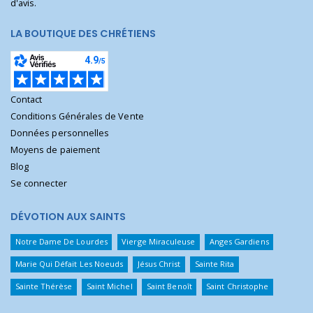
d'avis.
LA BOUTIQUE DES CHRÉTIENS
Contact
Conditions Générales de Vente
Données personnelles
Moyens de paiement
Blog
Se connecter
DÉVOTION AUX SAINTS
Notre Dame De Lourdes
Vierge Miraculeuse
Anges Gardiens
Marie Qui Défait Les Noeuds
Jésus Christ
Sainte Rita
Sainte Thérèse
Saint Michel
Saint Benoît
Saint Christophe