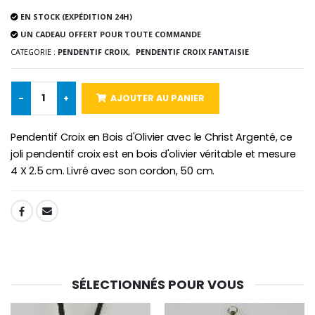
€2.50
€58.50
€78.00
EN STOCK (EXPÉDITION 24H)
UN CADEAU OFFERT POUR TOUTE COMMANDE
CATEGORIE :
PENDENTIF CROIX,
PENDENTIF CROIX FANTAISIE
Chapelet de Lourde
Huile d'Onction
€5.00
€9.90
-
+
AJOUTER AU PANIER
Pendentif Croix en Bois d'Olivier avec le Christ Argenté, ce
joli pendentif croix est en bois d'olivier véritable et mesure
Croix Enfant en Bois Eglise Papillons et Arc-en-ciel 15 cm
Bougie Neuvaine pour une Guérison - 17.5cm
4 X 2.5 cm. Livré avec son cordon, 50 cm.
€23.00
€4.90
SHARE:
SÉLECTIONNÉS POUR VOUS