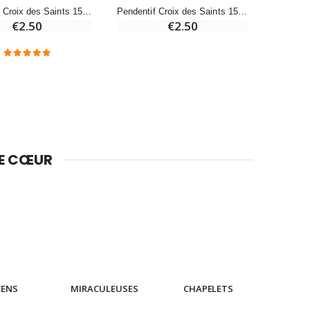
Pendentif Croix des Saints 15mm - Orange
Pendentif Croix des Saints 15mm - Violet
Huile d'Onction
€2.50
€2.50
€9.90
Bougie Neuvaine pour une Guérison - 17.5cm
€4.90
DE CŒUR
CENS
MIRACULEUSES
CHAPELETS
IC