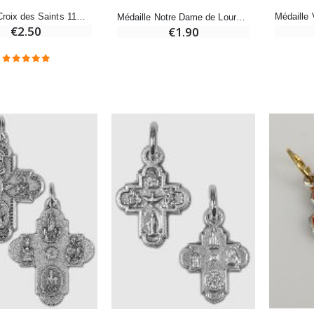
Médaille Croix des Saints 11mm - Bleu
Médaille Notre Dame de Lourdes 11mm - Parme
€2.50
€1.90
Encens d'Eglise Pontifical 250g
Bonbons Pastilles Menthe à l'Eau de Lourdes - 130g
€12.90
€7.90
-10%
Médaille Miraculeuse Or 9 Carats - 10 mm
Bougie de Neuvaine Contre le Mal - Saint Michel
€130.00
€4.95
€5.50
-25%
Médaille Miraculeuse Rose - 19mm
Lot de 20 Bougies de Neuvaine Blanches
€2.50
€58.50
€78.00