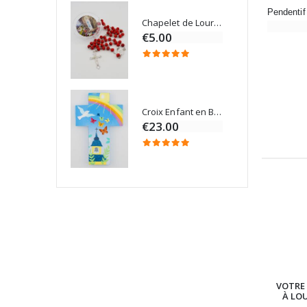
Chapelet de Lourdes en Bois
Onction
€5.00
Croix Enfant en Bois Eglise Papillons et Arc-en-ciel 15 cm
Bougie Neuvaine pour une Guérison - 17.5cm
€23.00
VOTRE 
À LO