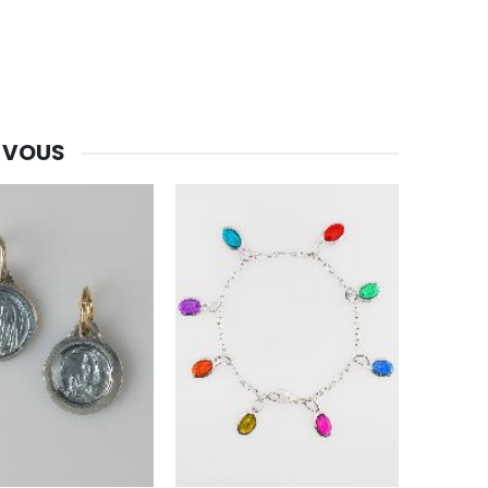
 VOUS
-30%
Une bougie 150 gr et votre Prière déposées à Lourdes
€7.00
€10.00
-20%
Eau de Lourdes 1 Litre
€9.60
€12.00
-20%
Déposez votre Neuvaine à Lourdes
€9.60
€12.00