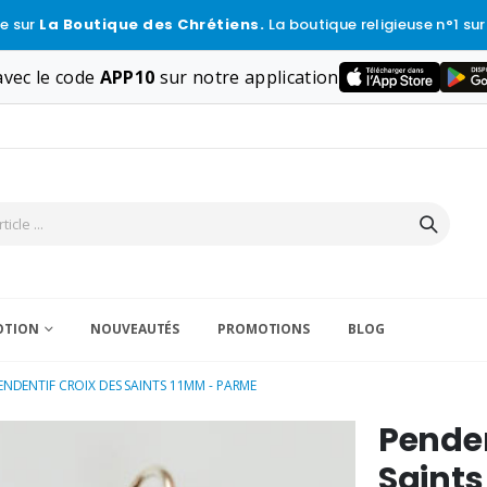
e sur
La Boutique des Chrétiens.
La boutique religieuse n°1 sur
vec le code
APP10
sur notre application
VOTION
NOUVEAUTÉS
PROMOTIONS
BLOG
ENDENTIF CROIX DES SAINTS 11MM - PARME
Penden
Saint