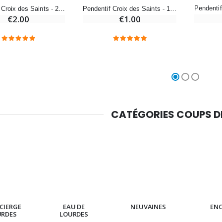
Pendentif Croix des Saints - 27mm
Pendentif Croix des Saints - 14mm
Chapelet de Lourdes en Bois
Huile d'Onction
€2.00
€1.00
€5.00
€9.90
Croix Enfant en Bois Eglise Papillons et Arc-en-ciel 15 cm
Bougie Neuvaine pour une Guérison - 17.5cm
€23.00
€4.90
CATÉGORIES COUPS 
CIERGE
EAU DE
NEUVAINES
EN
URDES
LOURDES