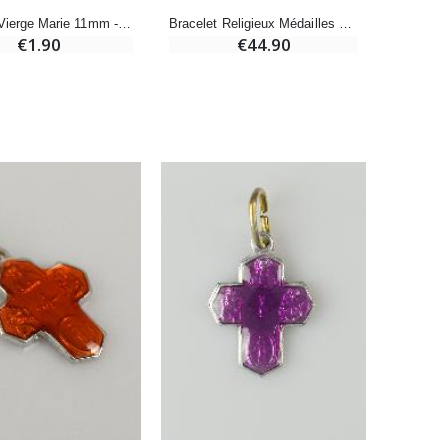
Médaille Vierge Marie 11mm - Couleur Parme
Bracelet Religieux Médailles Vierge Miraculeuse Couleurs 11mm
€1.90
€44.90
Bonbons Pastilles Menthe à l'Eau de Lourdes - 130g
€7.90
-10%
Bougie de Neuvaine Contre le Mal - Saint Michel
€4.95
€5.50
-25%
Lot de 20 Bougies de Neuvaine Blanches
€58.50
€78.00