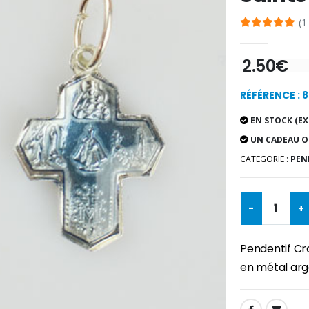
(1
2.50€
RÉFÉRENCE : 
EN STOCK (EX
UN CADEAU O
CATEGORIE :
PEN
-
+
Pendentif Cro
en métal ar