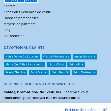
Contact
Conditions Générales de Vente
Données personnelles
Moyens de paiement
Blog
Se connecter
DÉVOTION AUX SAINTS
Notre Dame De Lourdes
Vierge Miraculeuse
Anges Gardiens
Marie Qui Défait Les Noeuds
Jésus Christ
Sainte Rita
Sainte Thérèse
Saint Michel
Saint Benoît
Saint Christophe
INSCRIVEZ-VOUS A NOTRE NEWSLETTER !
Soldes, Promotions, Nouveautés
... Inscrivez-vous
maintenant pour recevoir nos meilleures offres.
Politique de confidentialité