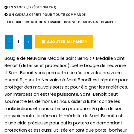
EN STOCK (EXPÉDITION 24H)
Chapelet de Lourde
Huile d'Onction
UN CADEAU OFFERT POUR TOUTE COMMANDE
€5.00
€9.90
CATEGORIE :
BOUGIE DE NEUVAINE,
BOUGIE DE NEUVAINE BLANCHE
-
+
AJOUTER AU PANIER
Croix Enfant en Bois Eglise Papillons et Arc-en-ciel 15 cm
Bougie Neuvaine pour une Guérison - 17.5cm
€23.00
€4.90
Bougie de Neuvaine Médaille Saint Benoît + Médaille Saint
Benoit (défense et protection), cette bougie de neuvaine
à Saint Benoît vous permettra de réciter votre neuvaine
durant 9 jours. La Neuvaine à Saint Benoît est réputée pour
protéger des mauvais sorts et pour éloigner les maléfices.
Son intercession est très puissante, Saint-Benoît peut
soumettre les démons et nous aider à lutter contre les
malédictions et nous offrir sa protection. En plus de son
pouvoir contre le démon, la médaille de Saint Benoît est
d'une aide précieuse pour qui la portera en demandant
protection et est aussi utilisée en tant que porte-bonheur,