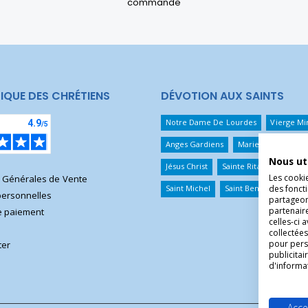
commande
IQUE DES CHRÉTIENS
DÉVOTION AUX SAINTS
Notre Dame De Lourdes
Vierge Mi
Anges Gardiens
Marie Qui Défait 
Nous ut
Jésus Christ
Sainte Rita
Sainte T
Les cooki
s Générales de Vente
des foncti
Saint Michel
Saint Benoît
Saint 
ersonnelles
partageons
partenair
 paiement
celles-ci 
collectées
pour pers
ter
publicita
d'informa
Acce