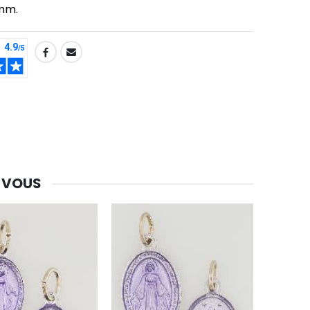
mm.
 VOUS
-30%
Une bougie 150 gr et votre Prière déposées à Lourdes
€7.00
€10.00