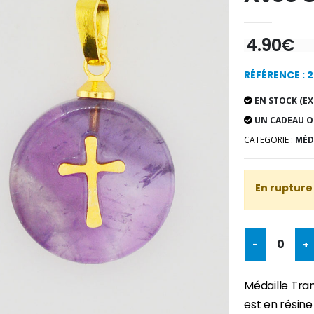
4.90€
RÉFÉRENCE : 
EN STOCK (EX
UN CADEAU O
CATEGORIE :
MÉDA
En rupture
-
+
Médaille Tran
est en résine