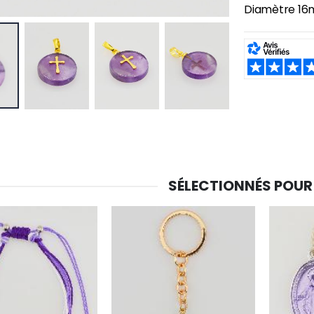
Diamètre 16
SHARE:
SÉLECTIONNÉS POUR
-30%
6 Bougies Teintées Masse Couleur Blanche
Une bougie 150 gr et votre Prière déposées à Lourdes
€6.00
€7.00
€10.00