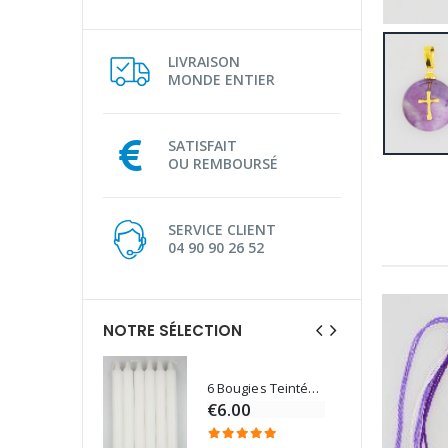
LIVRAISON
MONDE ENTIER
SATISFAIT
OU REMBOURSÉ
SERVICE CLIENT
04 90 90 26 52
NOTRE SÉLECTION
6 Bougies Teintées Masse Couleur Blanche
Une bougie 150 gr et votre Prière déposées à Lourdes
€6.00
€7.00