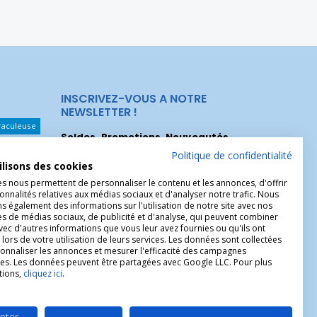
INSCRIVEZ-VOUS A NOTRE
NEWSLETTER !
raculeuse
Soldes, Promotions, Nouveautés
...
Les Noeuds
Inscrivez-vous maintenant pour recevoir
Politique de confidentialité
ilisons des cookies
nos meilleures offres.
hérèse
es nous permettent de personnaliser le contenu et les annonces, d'offrir
onnalités relatives aux médias sociaux et d'analyser notre trafic. Nous
Christophe
 également des informations sur l'utilisation de notre site avec nos
es de médias sociaux, de publicité et d'analyse, qui peuvent combiner
avec d'autres informations que vous leur avez fournies ou qu'ils ont
 lors de votre utilisation de leurs services. Les données sont collectées
onnaliser les annonces et mesurer l'efficacité des campagnes
ires. Les données peuvent être partagées avec Google LLC. Pour plus
tions,
cliquez ici
.
pter