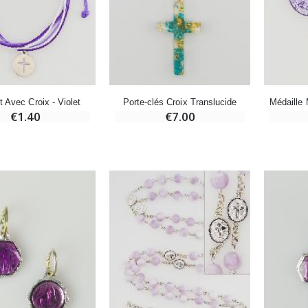
-20%
-10%
Eau de Lourdes 1 Litre
Statue Vierge Miraculeuse Lumineuse
€9.60
€13.50
€12.00
€15.00
t Avec Croix - Violet
Porte-clés Croix Translucide
€1.40
€7.00
-20%
Coffret Encens Benjoin + Charbon + Brûle-encens
Déposez votre Neuvaine à Lourdes
€21.90
€9.60
€12.00
Encens d'Eglise Pontifical 250g
Bonbons Pastilles Menthe à l'Eau de Lourdes - 130g
€12.90
€7.90