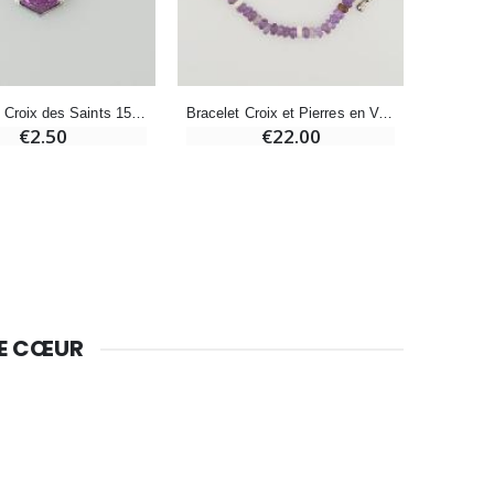
-10%
Bougie de Neuvaine Contre le Mal - Saint Michel
€4.95
€5.50
Pendentif Croix des Saints 15mm - Violet
Bracelet Croix et Pierres en Verre Violet
€2.50
€22.00
-25%
Lot de 20 Bougies de Neuvaine Blanches
€58.50
€78.00
Huile d'Onction
€9.90
DE CŒUR
Bougie Neuvaine pour une Guérison - 17.5cm
€4.90