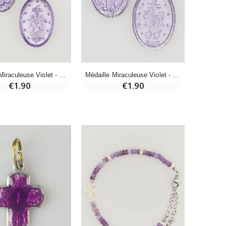
-20%
Eau de Lourdes 1 Litre
€9.60
€12.00
Médaille Miraculeuse Violet - 14mm
Médaille Miraculeuse Violet - 18mm
€1.90
€1.90
-20%
Déposez votre Neuvaine à Lourdes
€9.60
€12.00
Bonbons Pastilles Menthe à l'Eau de Lourdes - 130g
€7.90