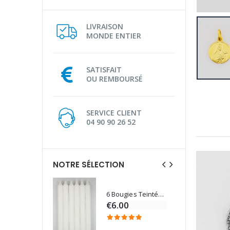
LIVRAISON
MONDE ENTIER
SATISFAIT
OU REMBOURSÉ
SERVICE CLIENT
04 90 90 26 52
NOTRE SÉLECTION
6 Bougies Teintées Masse Couleur Blanche
Une bougie 150 gr et votre Prière déposées à Lourdes
€6.00
€7.00