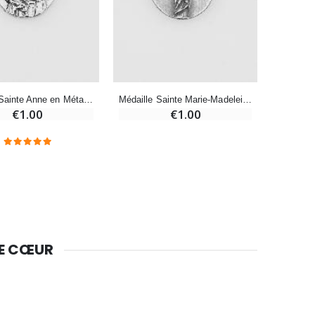
Bougie de Neuvaine Contre le Mal - Saint Michel
€4.95
€5.50
-25%
Médaille Sainte Anne en Métal Argenté - 12mm
Médaille Sainte Marie-Madeleine en Métal Argenté - 12mm
Lot de 20 Bougies de Neuvaine Blanches
€1.00
€1.00
€58.50
€78.00
Huile d'Onction
€9.90
DE CŒUR
Bougie Neuvaine pour une Guérison - 17.5cm
€4.90