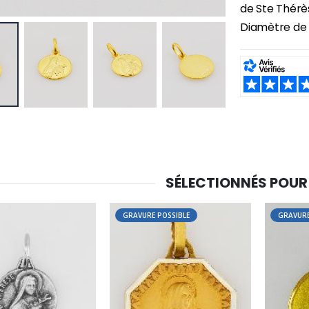
de Ste Thérès
Diamètre de 
SHARE:
SÉLECTIONNÉS POUR
GRAVURE POSSIBLE
GRAVURE
-30%
6 Bougies Teintées Masse Couleur Blanche
Une bougie 150 gr et votre Prière déposées à Lourdes
€6.00
€7.00
€10.00