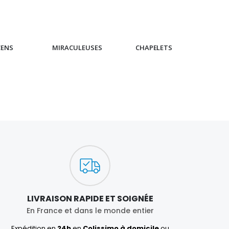
CENS
MIRACULEUSES
CHAPELETS
IC
LIVRAISON RAPIDE ET SOIGNÉE
En France et dans le monde entier
Expédition en
24h
en
Colissimo à domicile
ou