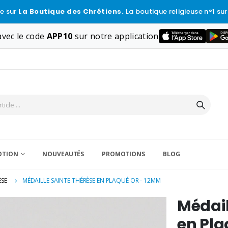
e sur
La Boutique des Chrétiens.
La boutique religieuse n°1 sur
vec le code
APP10
sur notre application
VOTION
NOUVEAUTÉS
PROMOTIONS
BLOG
ÈSE
MÉDAILLE SAINTE THÉRÈSE EN PLAQUÉ OR - 12MM
Médail
en Pla