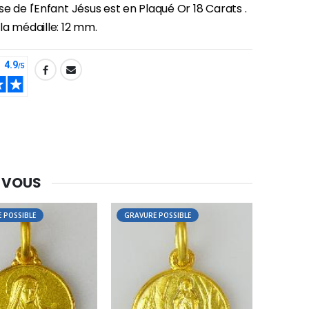
e de l'Enfant Jésus est en Plaqué Or 18 Carats .
la médaille: 12 mm.
 VOUS
 POSSIBLE
GRAVURE POSSIBLE
-30%
Une bougie 150 gr et votre Prière déposées à Lourdes
€7.00
€10.00