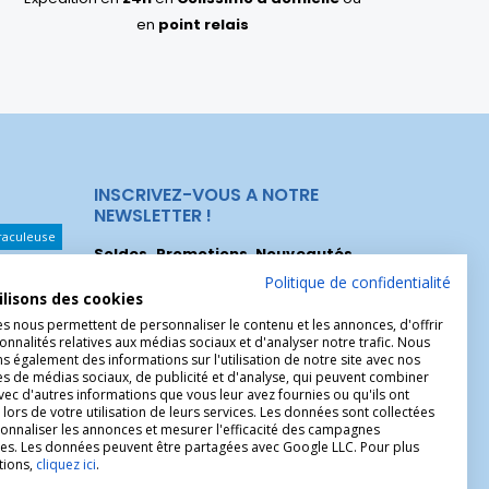
en
point relais
INSCRIVEZ-VOUS A NOTRE
NEWSLETTER !
raculeuse
Soldes, Promotions, Nouveautés
...
Les Noeuds
Inscrivez-vous maintenant pour recevoir
Politique de confidentialité
ilisons des cookies
nos meilleures offres.
hérèse
es nous permettent de personnaliser le contenu et les annonces, d'offrir
onnalités relatives aux médias sociaux et d'analyser notre trafic. Nous
Christophe
 également des informations sur l'utilisation de notre site avec nos
es de médias sociaux, de publicité et d'analyse, qui peuvent combiner
avec d'autres informations que vous leur avez fournies ou qu'ils ont
 lors de votre utilisation de leurs services. Les données sont collectées
onnaliser les annonces et mesurer l'efficacité des campagnes
ires. Les données peuvent être partagées avec Google LLC. Pour plus
tions,
cliquez ici
.