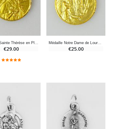
-20%
Eau de Lourdes 1 Litre
€9.60
€12.00
Médaille Sainte Thérèse en Plaqué Or - 14mm
Médaille Notre Dame de Lourdes en Plaqué Or - 12mm
€29.00
€25.00
-20%
Déposez votre Neuvaine à Lourdes
€9.60
€12.00
Bonbons Pastilles Menthe à l'Eau de Lourdes - 130g
€7.90
-10%