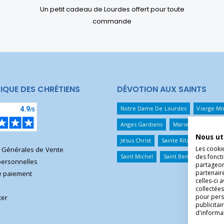
Un petit cadeau de Lourdes offert pour toute
commande
IQUE DES CHRÉTIENS
DÉVOTION AUX SAINTS
Notre Dame De Lourdes
Vierge Mi
Anges Gardiens
Marie Qui Défait 
Nous ut
Jésus Christ
Sainte Rita
Sainte T
Les cooki
s Générales de Vente
des foncti
Saint Michel
Saint Benoît
Saint 
ersonnelles
partageons
partenair
 paiement
celles-ci 
collectées
pour pers
ter
publicita
d'informa