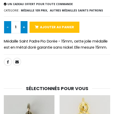
UN CADEAU OFFERT POUR TOUTE COMMANDE
CATEGORIE :
MÉDAILLE 1ER PRIX,
AUTRES MÉDAILLES SAINTS PATRONS
-10%
Médaille Miraculeuse Or 9 Carat
Bougie de Neuvaine Contre le Mal - Saint Michel
€130.00
€4.95
€5.50
-
+
AJOUTER AU PANIER
Médaille Saint Padre Pio Dorée - 15mm, cette jolie médaille
est en métal doré garantie sans nickel. Elle mesure 15mm.
-25%
Médaille Miraculeuse Rose
Lot de 20 Bougies de Neuvaine Blanches
€2.50
€58.50
€78.00
SHARE:
Chapelet de Lourde
Huile d'Onction
€5.00
€9.90
SÉLECTIONNÉS POUR VOUS