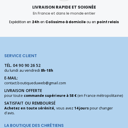
LIVRAISON RAPIDE ET SOIGNÉE
En France et dans le monde entier
Expédition en
24h
en
Colissimo à domicile
ou en
point relais
SERVICE CLIENT
TÉL.
04 90 90 26 52
du lundi au vendredi
8h-18h
E-MAIL:
contact.boutiqueduweb@gmail.com
LIVRAISON OFFERTE
pour toute
commande supérieure à 58 €
(en France métropolitaine)
SATISFAIT OU REMBOURSÉ
Achetez en toute sérénité,
vous avez
14 jours
pour changer
d'avis.
LA BOUTIQUE DES CHRÉTIENS