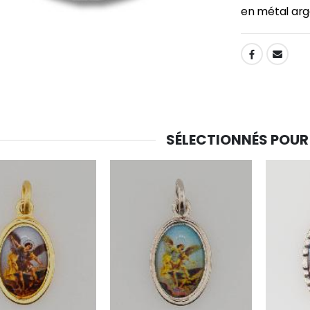
en métal arg
SHARE:
SÉLECTIONNÉS POUR
-30%
6 Bougies Teintées Masse Couleur Blanche
Une bougie 150 gr et votre Prière déposées à Lourdes
€6.00
€7.00
€10.00