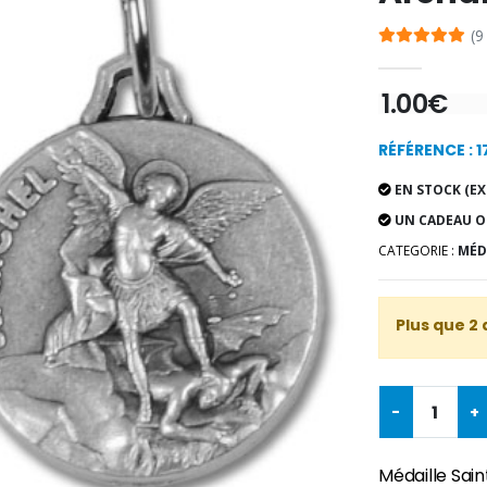
(9
1.00€
RÉFÉRENCE : 
EN STOCK (EX
UN CADEAU O
CATEGORIE :
MÉDA
Plus que 2 
-
+
Médaille Sai