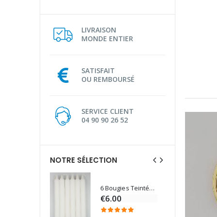
LIVRAISON
MONDE ENTIER
SATISFAIT
OU REMBOURSÉ
SERVICE CLIENT
04 90 90 26 52
NOTRE SÉLECTION
6 Bougies Teintées Masse Couleur Blanche
Une bougie 150 gr et votre Prière déposées à Lourdes
€6.00
€7.00