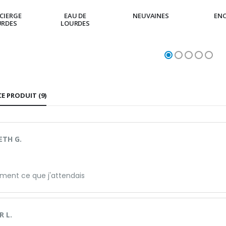
CIERGE
EAU DE
NEUVAINES
EN
URDES
LOURDES
CE PRODUIT (9)
ETH G.
ment ce que j'attendais
 L.