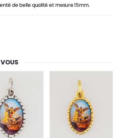
enté de belle qualité et mesure 15mm.
 VOUS
-30%
Une bougie 150 gr et votre Prière déposées à Lourdes
€7.00
€10.00