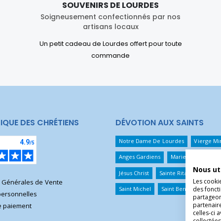
SOUVENIRS DE LOURDES
Soigneusement confectionnés par nos
artisans locaux
Un petit cadeau de Lourdes offert pour toute
commande
IQUE DES CHRÉTIENS
DÉVOTION AUX SAINTS
Notre Dame De Lourdes
Vierge Mi
Anges Gardiens
Marie Qui Défait 
Nous ut
Jésus Christ
Sainte Rita
Sainte T
Les cooki
s Générales de Vente
Saint Michel
Saint Benoît
Saint 
des foncti
ersonnelles
partageons
partenair
 paiement
celles-ci 
collectées