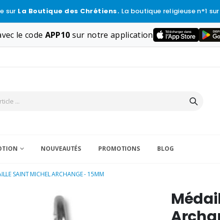
e sur
La Boutique des Chrétiens.
La boutique religieuse n°1 sur
vec le code
APP10
sur notre application
VOTION
NOUVEAUTÉS
PROMOTIONS
BLOG
ILLE SAINT MICHEL ARCHANGE - 15MM
Médail
Archa