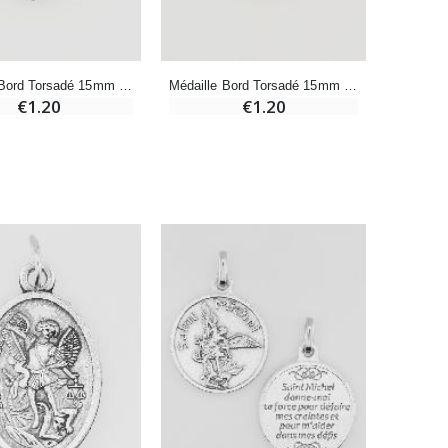
-20%
Eau de Lourdes 1 Litre
Médaille Bord Torsadé 15mm - Saint Michel
Médaille Bord Torsadé 15mm - Saint Michel
€9.60
€1.20
€1.20
€12.00
-20%
Déposez votre Neuvaine à Lourdes
€9.60
€12.00
Bonbons Pastilles Menthe à l'Eau de Lourdes - 130g
€7.90