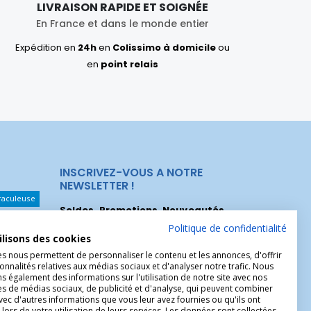
LIVRAISON RAPIDE ET SOIGNÉE
En France et dans le monde entier
Expédition en
24h
en
Colissimo à domicile
ou
en
point relais
INSCRIVEZ-VOUS A NOTRE
NEWSLETTER !
raculeuse
Soldes, Promotions, Nouveautés
...
Les Noeuds
Inscrivez-vous maintenant pour recevoir
Politique de confidentialité
ilisons des cookies
nos meilleures offres.
hérèse
es nous permettent de personnaliser le contenu et les annonces, d'offrir
Christophe
onnalités relatives aux médias sociaux et d'analyser notre trafic. Nous
 également des informations sur l'utilisation de notre site avec nos
es de médias sociaux, de publicité et d'analyse, qui peuvent combiner
avec d'autres informations que vous leur avez fournies ou qu'ils ont
 lors de votre utilisation de leurs services. Les données sont collectées