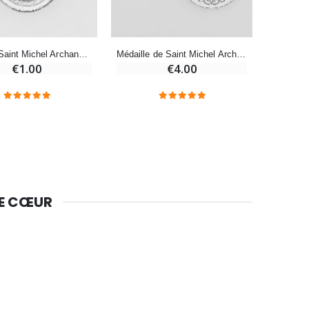
-10%
Bougie de Neuvaine Contre le Mal - Saint Michel
€4.95
€5.50
Médaille Saint Michel Archange - 22 mm
Médaille de Saint Michel Archange - 2.5cm
€1.00
€4.00
-25%
Lot de 20 Bougies de Neuvaine Blanches
€58.50
€78.00
Huile d'Onction
DE CŒUR
€9.90
Bougie Neuvaine pour une Guérison - 17.5cm
€4.90