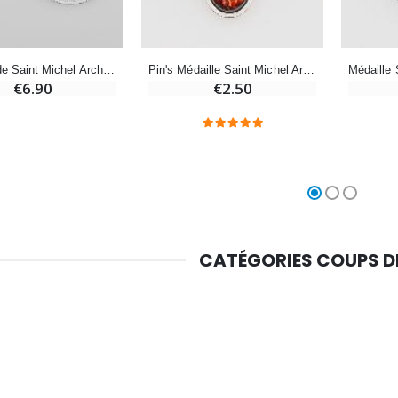
-10%
Médaille Miraculeuse Or 9 Carats - 10 mm
Bougie de Neuvaine Contre le Mal - Saint Michel
€130.00
€4.95
€5.50
Médaille de Saint Michel Archange - 3cm
Pin's Médaille Saint Michel Archange - 3cm
€6.90
€2.50
-25%
Médaille Miraculeuse Rose - 19mm
Lot de 20 Bougies de Neuvaine Blanches
€2.50
€58.50
€78.00
Chapelet de Lourdes en Bois
Huile d'Onction
CATÉGORIES COUPS 
€5.00
€9.90
Croix Enfant en Bois Eglise Papillons et Arc-en-ciel 15 cm
Bougie Neuvaine pour une Guérison - 17.5cm
€23.00
€4.90