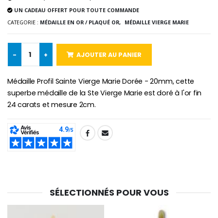
UN CADEAU OFFERT POUR TOUTE COMMANDE
CATEGORIE :
MÉDAILLE EN OR / PLAQUÉ OR,
MÉDAILLE VIERGE MARIE
-10%
Médaille Miraculeuse Or 9 Carat
Bougie de Neuvaine Contre le Mal - Saint Michel
€130.00
€4.95
€5.50
-
+
AJOUTER AU PANIER
Médaille Profil Sainte Vierge Marie Dorée - 20mm, cette
-25%
Médaille Miraculeuse Rose
superbe médaille de la Ste Vierge Marie est doré à l'or fin
Lot de 20 Bougies de Neuvaine Blanches
€2.50
€58.50
24 carats et mesure 2cm.
€78.00
SHARE:
Chapelet de Lourde
Huile d'Onction
€5.00
€9.90
SÉLECTIONNÉS POUR VOUS
Croix Enfant en Bois Eglise Papillons et Arc-en-ciel 15 cm
Bougie Neuvaine pour une Guérison - 17.5cm