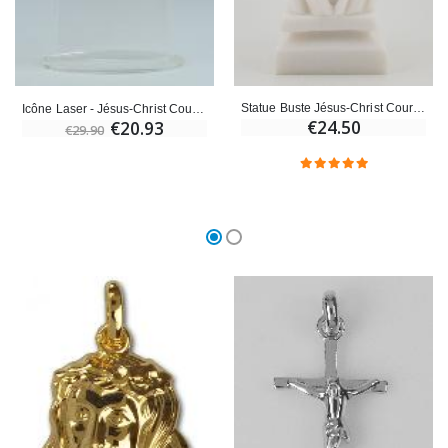
Croix Enfant en Bois Eglise Papillons et Arc-en-ciel 15 cm
Bougie Neuvaine pour une Guérison - 17.5cm
€23.00
€4.90
Statue Buste Jésus-Christ Couronné d'épines en Albâtre
Icône Laser - Jésus-Christ Couronné d'épines - 18 cm
€24.50
€20.93
€29.90