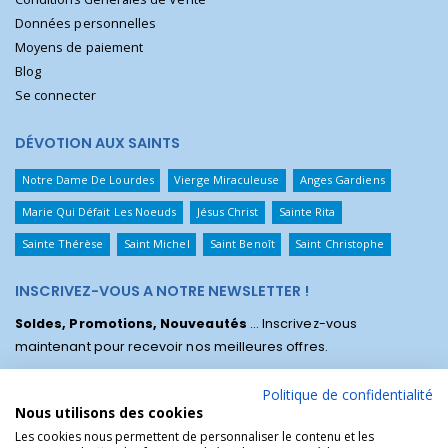
Données personnelles
Moyens de paiement
Blog
Se connecter
DÉVOTION AUX SAINTS
Notre Dame De Lourdes
Vierge Miraculeuse
Anges Gardiens
Marie Qui Défait Les Noeuds
Jésus Christ
Sainte Rita
Sainte Thérèse
Saint Michel
Saint Benoît
Saint Christophe
INSCRIVEZ-VOUS A NOTRE NEWSLETTER !
Soldes, Promotions, Nouveautés
... Inscrivez-vous
maintenant pour recevoir nos meilleures offres.
Politique de confidentialité
Nous utilisons des cookies
Les cookies nous permettent de personnaliser le contenu et les