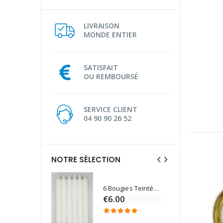
LIVRAISON
MONDE ENTIER
SATISFAIT
OU REMBOURSÉ
SERVICE CLIENT
04 90 90 26 52
NOTRE SÉLECTION
6 Bougies Teintées Masse Couleur Blanche
Une bougie 150 gr et votre Prière déposées à Lourdes
€6.00
€7.00