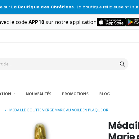
e sur
La Boutique des Chrétiens.
La boutique religieuse n°1 sur
vec le code
APP10
sur notre application
VOTION
NOUVEAUTÉS
PROMOTIONS
BLOG
E
MÉDAILLE GOUTTE VIERGE MARIE AU VOILE EN PLAQUÉ OR
Médail
Marie 