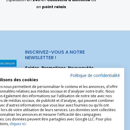
en
point relais
INSCRIVEZ-VOUS A NOTRE
NEWSLETTER !
raculeuse
Soldes, Promotions, Nouveautés
...
Les Noeuds
Inscrivez-vous maintenant pour recevoir
Politique de confidentialité
ilisons des cookies
nos meilleures offres.
hérèse
es nous permettent de personnaliser le contenu et les annonces, d'offrir
Christophe
onnalités relatives aux médias sociaux et d'analyser notre trafic. Nous
 également des informations sur l'utilisation de notre site avec nos
es de médias sociaux, de publicité et d'analyse, qui peuvent combiner
avec d'autres informations que vous leur avez fournies ou qu'ils ont
 lors de votre utilisation de leurs services. Les données sont collectées
onnaliser les annonces et mesurer l'efficacité des campagnes
ires. Les données peuvent être partagées avec Google LLC. Pour plus
tions,
cliquez ici
.