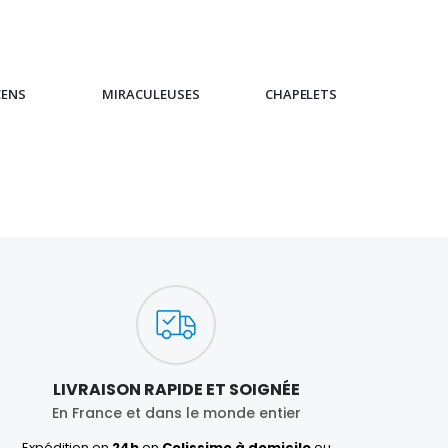
CENS
MIRACULEUSES
CHAPELETS
IC
LIVRAISON RAPIDE ET SOIGNÉE
En France et dans le monde entier
Expédition en
24h
en
Colissimo à domicile
ou