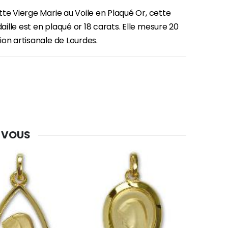
te Vierge Marie au Voile en Plaqué Or, cette
lle est en plaqué or 18 carats. Elle mesure 20
on artisanale de Lourdes.
 VOUS
-30%
Une bougie 150 gr et votre Prière déposées à Lourdes
€7.00
€10.00