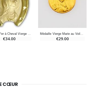
Bougie de Neuvaine Contre le Mal - Saint Michel
€4.95
€5.50
-25%
Médaille Vierge Marie au Voile en Plaqué Or - 14mm
Lot de 20 Bougies de Neuvaine Blanches
Médaille Fer à Cheval Vierge Marie au Voile en Plaqué Or
€29.00
€34.00
€58.50
€78.00
Huile d'Onction
€9.90
DE CŒUR
Bougie Neuvaine pour une Guérison - 17.5cm
€4.90