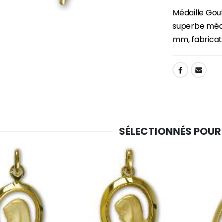
Médaille Gout
superbe médai
mm, fabricati
SHARE:
SÉLECTIONNÉS POUR
-30%
6 Bougies Teintées Masse Couleur Blanche
Une bougie 150 gr et votre Prière déposées à Lourdes
€6.00
€7.00
€10.00