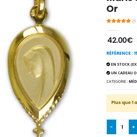
Or
(1
42.00€
RÉFÉRENCE : 1
EN STOCK (EX
UN CADEAU O
CATEGORIE :
MÉD
Plus que 1 
-
+