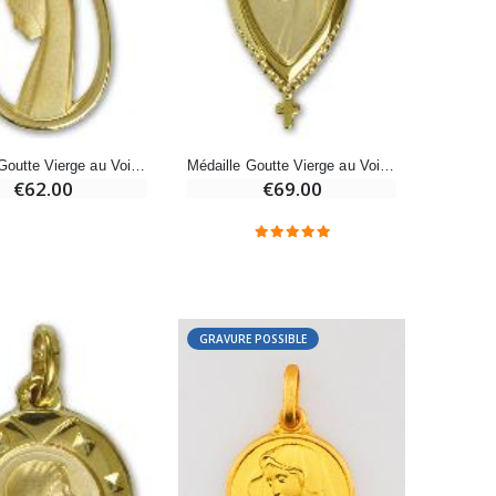
-20%
Eau de Lourdes 1 Litre
€9.60
€12.00
Médaille Goutte Vierge au Voile en Plaqué Or
Médaille Goutte Vierge au Voile en Plaqué Or - 28 mm
€62.00
€69.00
-20%
Déposez votre Neuvaine à Lourdes
€9.60
€12.00
GRAVURE POSSIBLE
Bonbons Pastilles Menthe à l'Eau de Lourdes - 130g
€7.90
-10%