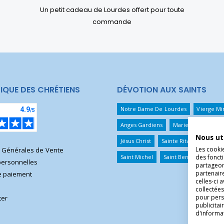
Un petit cadeau de Lourdes offert pour toute
commande
IQUE DES CHRÉTIENS
DÉVOTION AUX SAINTS
Notre Dame De Lourdes
Vierge Mi
Anges Gardiens
Marie Qui Défait 
Nous ut
Jésus Christ
Sainte Rita
Sainte T
Les cooki
s Générales de Vente
Saint Michel
Saint Benoît
Saint 
des foncti
ersonnelles
partageons
partenair
 paiement
celles-ci 
collectées
pour pers
ter
publicita
d'informa