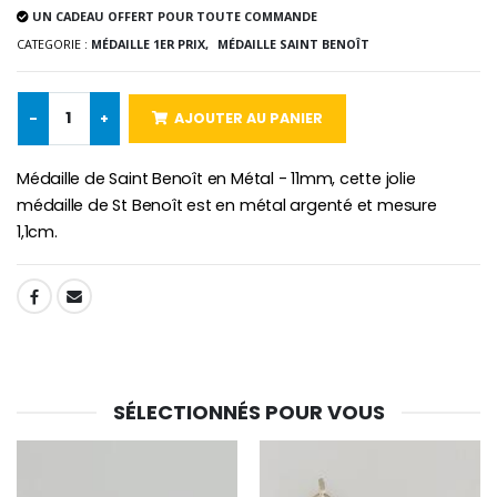
UN CADEAU OFFERT POUR TOUTE COMMANDE
CATEGORIE :
MÉDAILLE 1ER PRIX,
MÉDAILLE SAINT BENOÎT
-10%
Médaille Miraculeuse Or 9 Carat
Bougie de Neuvaine Contre le Mal - Saint Michel
€130.00
€4.95
€5.50
-
+
AJOUTER AU PANIER
Médaille de Saint Benoît en Métal - 11mm, cette jolie
médaille de St Benoît est en métal argenté et mesure
-25%
Médaille Miraculeuse Rose
1,1cm.
Lot de 20 Bougies de Neuvaine Blanches
€2.50
€58.50
€78.00
SHARE:
Chapelet de Lourde
Huile d'Onction
€5.00
€9.90
SÉLECTIONNÉS POUR VOUS