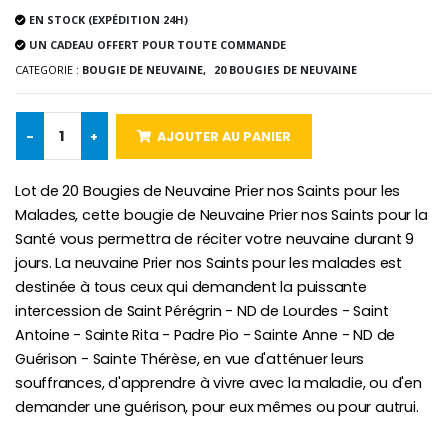
EN STOCK (EXPÉDITION 24H)
Chapelet de Lourde
Huile d'Onction
UN CADEAU OFFERT POUR TOUTE COMMANDE
€5.00
€9.90
CATEGORIE :
BOUGIE DE NEUVAINE,
20 BOUGIES DE NEUVAINE
-
+
AJOUTER AU PANIER
Croix Enfant en Bois Eglise Papillons et Arc-en-ciel 15 cm
Bougie Neuvaine pour une Guérison - 17.5cm
€23.00
€4.90
Lot de 20 Bougies de Neuvaine Prier nos Saints pour les
Malades, cette bougie de Neuvaine Prier nos Saints pour la
Santé vous permettra de réciter votre neuvaine durant 9
jours. La neuvaine Prier nos Saints pour les malades est
destinée à tous ceux qui demandent la puissante
intercession de Saint Pérégrin - ND de Lourdes - Saint
Antoine - Sainte Rita - Padre Pio - Sainte Anne - ND de
Guérison - Sainte Thérèse, en vue d'atténuer leurs
souffrances, d'apprendre à vivre avec la maladie, ou d'en
demander une guérison, pour eux mêmes ou pour autrui.