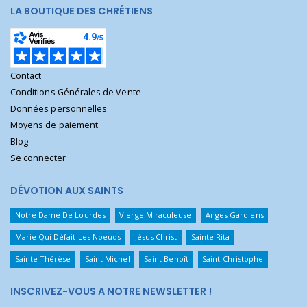
LA BOUTIQUE DES CHRÉTIENS
Contact
Conditions Générales de Vente
Données personnelles
Moyens de paiement
Blog
Se connecter
DÉVOTION AUX SAINTS
Notre Dame De Lourdes
Vierge Miraculeuse
Anges Gardiens
Marie Qui Défait Les Noeuds
Jésus Christ
Sainte Rita
Sainte Thérèse
Saint Michel
Saint Benoît
Saint Christophe
INSCRIVEZ-VOUS A NOTRE NEWSLETTER !