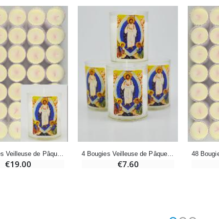
Croix Enfant en Bois Eglise Papillons et Arc-en-ciel 15 cm
Bougie Neuvaine pour une Guérison - 17.5cm
€23.00
€4.90
10 Bougies Veilleuse de Pâques - Christ est Ressuscité
4 Bougies Veilleuse de Pâques - Christ est Ressuscité
€19.00
€7.60