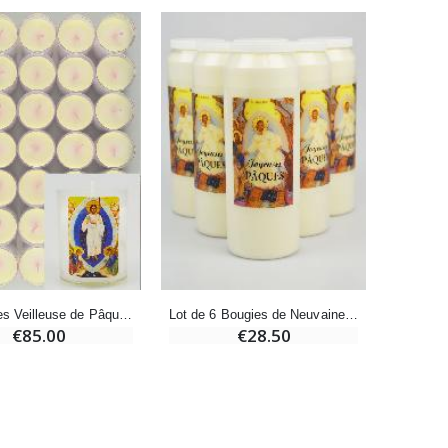
Bougie Neuvaine pour une Guérison - 17.5cm
€4.90
48 Bougies Veilleuse de Pâques - Christ est Ressuscité
Lot de 6 Bougies de Neuvaine Joyeuses Pâques
€85.00
€28.50