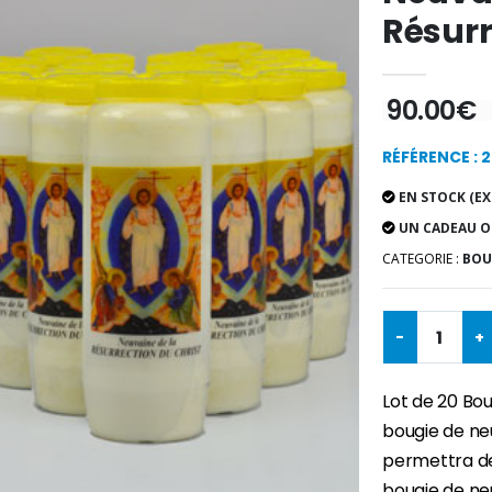
Résurr
90.00€
RÉFÉRENCE : 
EN STOCK (EX
UN CADEAU O
CATEGORIE :
BOU
-
+
Lot de 20 Bo
bougie de ne
permettra de
bougie de ne