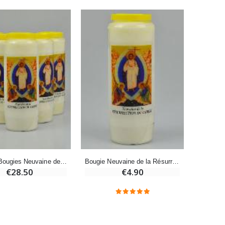
Bonbons Pastilles Menthe à l'Eau de Lourdes - 130g
€7.90
-10%
Bougie de Neuvaine Contre le Mal - Saint Michel
€4.95
€5.50
-25%
Lot de 20 Bougies de Neuvaine Blanches
€58.50
€78.00
Lot de 6 Bougies Neuvaine de la Résurrection Pâques - 17.5cm
Bougie Neuvaine de la Résurrection Pâques - 17.5cm
€28.50
€4.90
Huile d'Onction
€9.90