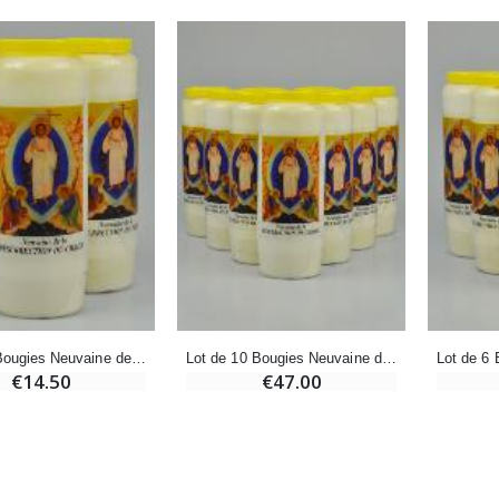
Encens d'Eglise Pontifical 250g
Bonbons Pastilles Menthe à l'Eau de Lourdes - 130g
€12.90
€7.90
-10%
Médaille Miraculeuse Or 9 Carats - 10 mm
Bougie de Neuvaine Contre le Mal - Saint Michel
€130.00
€4.95
€5.50
-25%
Médaille Miraculeuse Rose - 19mm
Lot de 20 Bougies de Neuvaine Blanches
€2.50
€58.50
€78.00
Lot de 3 Bougies Neuvaine de la Résurrection Pâques - 17.5cm
Lot de 10 Bougies Neuvaine de la Résurrection Pâques
€14.50
€47.00
Chapelet de Lourdes en Bois
Huile d'Onction
€5.00
€9.90