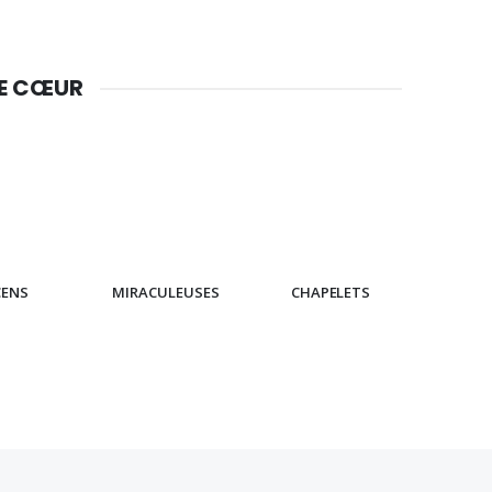
DE CŒUR
CENS
MIRACULEUSES
CHAPELETS
IC