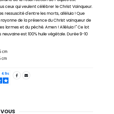
us ceux qui veulent célébrer le Christ Vainqueur.
es ressuscité d'entre les morts, alléluia ! Que
-30%
e rayonne de la présence du Christ vainqueur de
Une bougie 150 gr et votre Prière déposées à Lourdes
 des larmes et du péché. Amen ! Alléluia !" Ce lot
€7.00
€10.00
 neuvaine est 100% huile végétale. Durée 9-10
5 cm
-20%
Eau de Lourdes 1 Litre
5 cm
€9.60
€12.00
-20%
Déposez votre Neuvaine à Lourdes
€9.60
€12.00
 VOUS