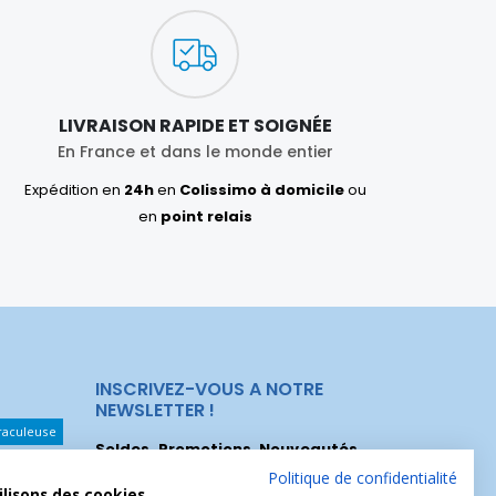
LIVRAISON RAPIDE ET SOIGNÉE
En France et dans le monde entier
Expédition en
24h
en
Colissimo à domicile
ou
en
point relais
INSCRIVEZ-VOUS A NOTRE
NEWSLETTER !
raculeuse
Soldes, Promotions, Nouveautés
...
Les Noeuds
Inscrivez-vous maintenant pour recevoir
Politique de confidentialité
ilisons des cookies