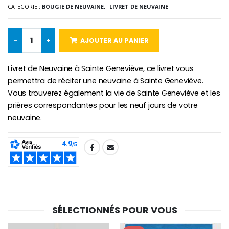
CATEGORIE :
BOUGIE DE NEUVAINE,
LIVRET DE NEUVAINE
Chapelet de Lourde
Huile d'Onction
€5.00
€9.90
-
+
AJOUTER AU PANIER
Livret de Neuvaine à Sainte Geneviève, ce livret vous
permettra de réciter une neuvaine à Sainte Geneviève.
Croix Enfant en Bois Eglise Papillons et Arc-en-ciel 15 cm
Bougie Neuvaine pour une Guérison - 17.5cm
Vous trouverez également la vie de Sainte Geneviève et les
€23.00
€4.90
prières correspondantes pour les neuf jours de votre
neuvaine.
SHARE:
SÉLECTIONNÉS POUR VOUS