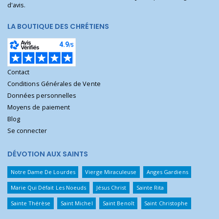
d'avis.
LA BOUTIQUE DES CHRÉTIENS
Contact
Conditions Générales de Vente
Données personnelles
Moyens de paiement
Blog
Se connecter
DÉVOTION AUX SAINTS
Notre Dame De Lourdes
Vierge Miraculeuse
Anges Gardiens
Marie Qui Défait Les Noeuds
Jésus Christ
Sainte Rita
Sainte Thérèse
Saint Michel
Saint Benoît
Saint Christophe