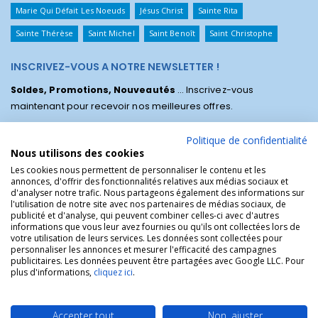
Marie Qui Défait Les Noeuds
Jésus Christ
Sainte Rita
Sainte Thérèse
Saint Michel
Saint Benoît
Saint Christophe
INSCRIVEZ-VOUS A NOTRE NEWSLETTER !
Soldes, Promotions, Nouveautés
... Inscrivez-vous
maintenant pour recevoir nos meilleures offres.
Politique de confidentialité
Nous utilisons des cookies
Les cookies nous permettent de personnaliser le contenu et les
annonces, d'offrir des fonctionnalités relatives aux médias sociaux et
d'analyser notre trafic. Nous partageons également des informations sur
l'utilisation de notre site avec nos partenaires de médias sociaux, de
publicité et d'analyse, qui peuvent combiner celles-ci avec d'autres
informations que vous leur avez fournies ou qu'ils ont collectées lors de
votre utilisation de leurs services. Les données sont collectées pour
personnaliser les annonces et mesurer l'efficacité des campagnes
La Boutique des Chrétiens © | La boutique religieuse chrétienne de
publicitaires. Les données peuvent être partagées avec Google LLC. Pour
référence !.
plus d'informations,
cliquez ici
.
Accepter tout
Non, ajuster