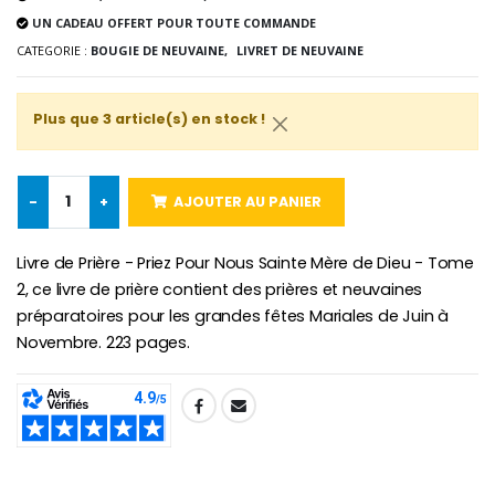
UN CADEAU OFFERT POUR TOUTE COMMANDE
Chapelet de Lourde
Huile d'Onction
CATEGORIE :
BOUGIE DE NEUVAINE,
LIVRET DE NEUVAINE
€5.00
€9.90
Plus que 3 article(s) en stock !
Croix Enfant en Bois Eglise Papillons et Arc-en-ciel 15 cm
Bougie Neuvaine pour une Guérison - 17.5cm
-
+
AJOUTER AU PANIER
€23.00
€4.90
Livre de Prière - Priez Pour Nous Sainte Mère de Dieu - Tome
2, ce livre de prière contient des prières et neuvaines
préparatoires pour les grandes fêtes Mariales de Juin à
Novembre. 223 pages.
SHARE: