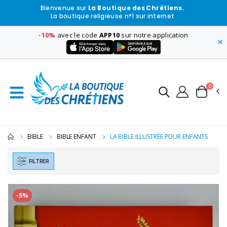
Bienvenue sur
La Boutique des Chrétiens.
La boutique religieuse n°1 sur internet
-10%
avec le code
APP10
sur notre application
×
0
BIBLE
BIBLE ENFANT
LA BIBLE ILLUSTRÉE POUR ENFANTS
FILTRER
-5%