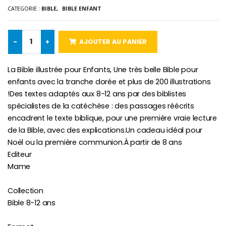
CATEGORIE :
BIBLE,
BIBLE ENFANT
Croix Enfant en Bois Eglise Papillons et Arc-en-ciel 15 cm
Bougie Neuvaine pour une Guérison - 17.5cm
€23.00
€4.90
-
+
AJOUTER AU PANIER
La Bible illustrée pour Enfants, Une très belle Bible pour
enfants avec la tranche dorée et plus de 200 illustrations
!Des textes adaptés aux 8-12 ans par des biblistes
spécialistes de la catéchèse : des passages réécrits
encadrent le texte biblique, pour une première vraie lecture
de la Bible, avec des explications.Un cadeau idéal pour
Noël ou la première communion.À partir de 8 ans
Editeur
Mame
Collection
Bible 8-12 ans