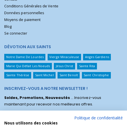
Conditions Générales de Vente
Données personnelles
Moyens de paiement
Blog
Se connecter
DÉVOTION AUX SAINTS
Notre Dame De Lourdes
Vierge Miraculeuse
Anges Gardiens
Marie Qui Défait Les Noeuds
Jésus Christ
Sainte Rita
Sainte Thérèse
Saint Michel
Saint Benoît
Saint Christophe
INSCRIVEZ-VOUS A NOTRE NEWSLETTER !
Soldes, Promotions, Nouveautés
... Inscrivez-vous
maintenant pour recevoir nos meilleures offres.
Politique de confidentialité
Nous utilisons des cookies