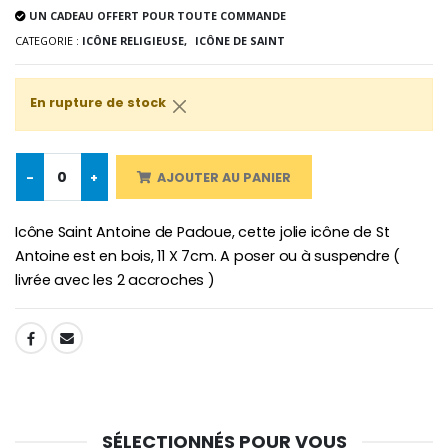
Lot de 20 Bougies de Neuvaine Blanches
€2.50
UN CADEAU OFFERT POUR TOUTE COMMANDE
€58.50
€78.00
CATEGORIE :
ICÔNE RELIGIEUSE,
ICÔNE DE SAINT
En rupture de stock
Chapelet de Lourde
Huile d'Onction
€5.00
€9.90
-
+
AJOUTER AU PANIER
Icône Saint Antoine de Padoue, cette jolie icône de St
Croix Enfant en Bois Eglise Papillons et Arc-en-ciel 15 cm
Bougie Neuvaine pour une Guérison - 17.5cm
Antoine est en bois, 11 X 7cm. A poser ou à suspendre (
€23.00
€4.90
livrée avec les 2 accroches )
SHARE:
SÉLECTIONNÉS POUR VOUS