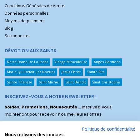
Conditions Générales de Vente
Données personnelles
Moyens de paiement
Blog
Se connecter
DÉVOTION AUX SAINTS
Notre Dame De Lourdes
Vierge Miraculeuse
Anges Gardiens
Marie Qui Défait Les Noeuds
Jésus Christ
Sainte Rita
Sainte Thérèse
Saint Michel
Saint Benoît
Saint Christophe
INSCRIVEZ-VOUS A NOTRE NEWSLETTER !
Soldes, Promotions, Nouveautés
... Inscrivez-vous
maintenant pour recevoir nos meilleures offres.
Politique de confidentialité
Nous utilisons des cookies