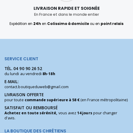
LIVRAISON RAPIDE ET SOIGNÉE
En France et dans le monde entier
Expédition en
24h
en
Colissimo à domicile
ou en
point relais
SERVICE CLIENT
TÉL.
04 90 90 26 52
du lundi au vendredi
8h-18h
E-MAIL:
contact.boutiqueduweb@gmail.com
LIVRAISON OFFERTE
pour toute
commande supérieure à 58 €
(en France métropolitaine)
SATISFAIT OU REMBOURSÉ
Achetez en toute sérénité,
vous avez
14 jours
pour changer
d'avis.
LA BOUTIQUE DES CHRÉTIENS