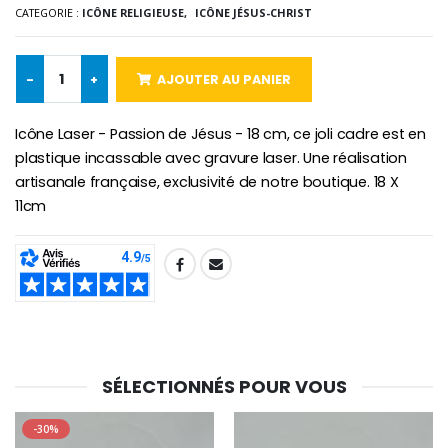
Lot de 20 Bougies de Neuvaine Blanches
€2.50
CATEGORIE :
ICÔNE RELIGIEUSE,
ICÔNE JÉSUS-CHRIST
€58.50
€78.00
-
+
AJOUTER AU PANIER
Chapelet de Lourde
Huile d'Onction
Icône Laser - Passion de Jésus - 18 cm, ce joli cadre est en
€5.00
€9.90
plastique incassable avec gravure laser. Une réalisation
artisanale française, exclusivité de notre boutique. 18 X
11cm
Croix Enfant en Bois Eglise Papillons et Arc-en-ciel 15 cm
Bougie Neuvaine pour une Guérison - 17.5cm
€23.00
€4.90
SHARE:
SÉLECTIONNÉS POUR VOUS
-30%