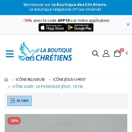
Bienvenue sur
La Boutique des Chrétiens.
La boutique religieuse n°1 sur internet
-10%
avec le code
APP10
sur notre application
×
0
ICÔNE RELIGIEUSE
ICÔNE JÉSUS-CHRIST
ICÔNE LASER - LA PASSION DE JÉSUS - 18 CM
FILTRER
-30%