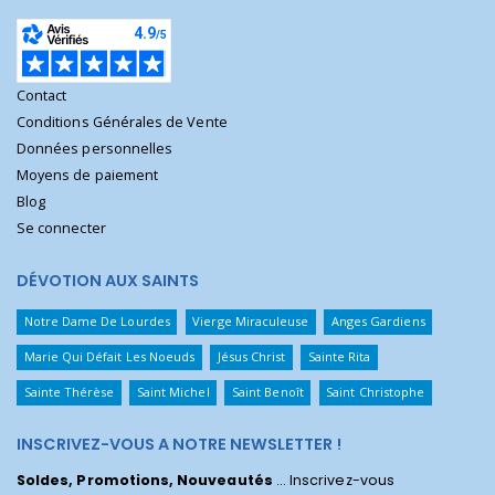
Contact
Conditions Générales de Vente
Données personnelles
Moyens de paiement
Blog
Se connecter
DÉVOTION AUX SAINTS
Notre Dame De Lourdes
Vierge Miraculeuse
Anges Gardiens
Marie Qui Défait Les Noeuds
Jésus Christ
Sainte Rita
Sainte Thérèse
Saint Michel
Saint Benoît
Saint Christophe
INSCRIVEZ-VOUS A NOTRE NEWSLETTER !
Soldes, Promotions, Nouveautés
... Inscrivez-vous