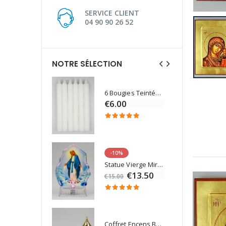
SERVICE CLIENT
04 90 90 26 52
NOTRE SÉLECTION
6 Bougies Teintées Masse Couleur Blanche
Une bougie 150 gr et votre Prière déposées à Lourdes
€6.00
€7.00
-10%
Eau de Lourdes 1 Litre
Statue Vierge Miraculeuse Lumineuse
€9.60
€13.50
€15.00
Coffret Encens Benjoin + Charbon + Brûle-encens