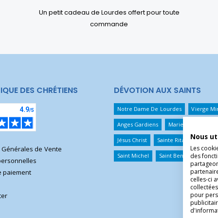
Un petit cadeau de Lourdes offert pour toute
commande
IQUE DES CHRÉTIENS
DÉVOTION AUX SAINTS
Notre Dame De Lourdes
Vierge Mi
Anges Gardiens
Marie Qui Défait 
Nous ut
Jésus Christ
Sainte Rita
Sainte T
Les cooki
s Générales de Vente
des foncti
Saint Michel
Saint Benoît
Saint 
ersonnelles
partageons
partenair
 paiement
celles-ci 
collectées
pour pers
ter
publicita
d'informa