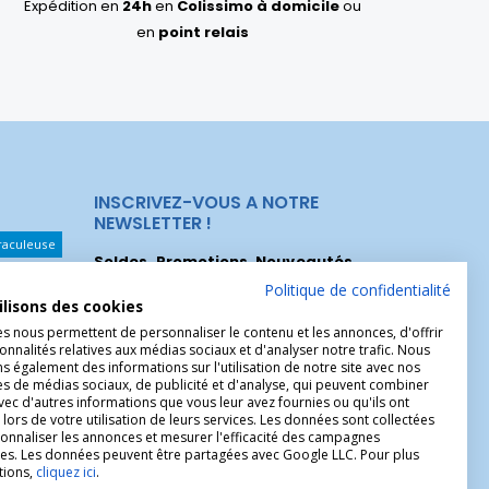
Expédition en
24h
en
Colissimo à domicile
ou
en
point relais
INSCRIVEZ-VOUS A NOTRE
NEWSLETTER !
raculeuse
Soldes, Promotions, Nouveautés
...
Les Noeuds
Inscrivez-vous maintenant pour recevoir
Politique de confidentialité
ilisons des cookies
nos meilleures offres.
hérèse
es nous permettent de personnaliser le contenu et les annonces, d'offrir
onnalités relatives aux médias sociaux et d'analyser notre trafic. Nous
Christophe
 également des informations sur l'utilisation de notre site avec nos
es de médias sociaux, de publicité et d'analyse, qui peuvent combiner
avec d'autres informations que vous leur avez fournies ou qu'ils ont
 lors de votre utilisation de leurs services. Les données sont collectées
onnaliser les annonces et mesurer l'efficacité des campagnes
ires. Les données peuvent être partagées avec Google LLC. Pour plus
tions,
cliquez ici
.