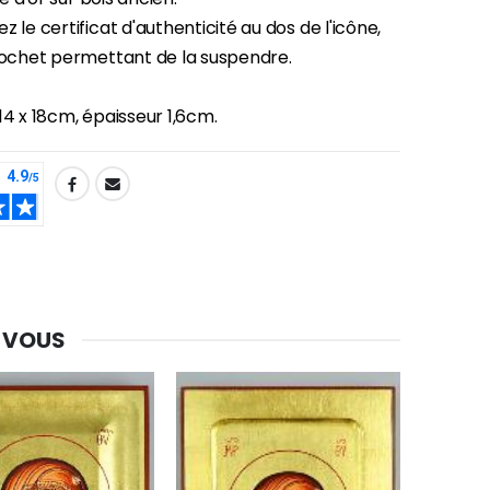
z le certificat d'authenticité au dos de l'icône,
crochet permettant de la suspendre.
14 x 18cm, épaisseur 1,6cm.
-30%
Une bougie 150 gr et votre Prière déposées à Lourdes
€7.00
€10.00
-20%
 VOUS
Eau de Lourdes 1 Litre
€9.60
€12.00
-20%