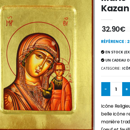
Kazan
32.90€
RÉFÉRENCE : 
EN STOCK (EX
UN CADEAU O
CATEGORIE :
ICÔN
-
+
Icône Religi
belle icône r
manière tradi
l'oeuf et feui