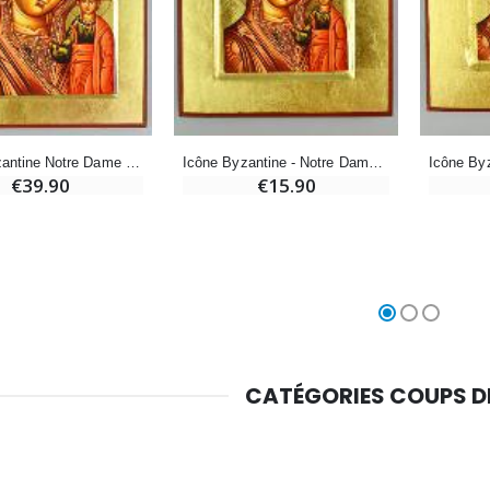
Chapelet de Lourdes en Bois
Huile d'Onction
€5.00
€9.90
Icône Byzantine Notre Dame de Kazan - 24cm
Icône Byzantine - Notre Dame de Kazan 13cm
€39.90
€15.90
Croix Enfant en Bois Eglise Papillons et Arc-en-ciel 15 cm
Bougie Neuvaine pour une Guérison - 17.5cm
€23.00
€4.90
CATÉGORIES COUPS 