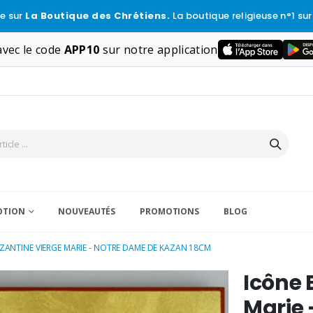
e sur
La Boutique des Chrétiens.
La boutique religieuse n°1 sur
vec le code
APP10
sur notre application
VOTION
NOUVEAUTÉS
PROMOTIONS
BLOG
ZANTINE VIERGE MARIE - NOTRE DAME DE KAZAN 18CM
Icône 
Marie 