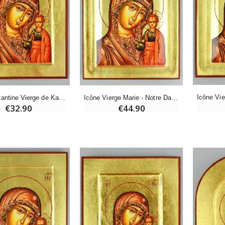
Déposez votre Neuvaine à Lourdes
€21.90
€9.60
€12.00
Encens d'Eglise Pontifical 250g
Bonbons Pastilles Menthe à l'Eau de Lourdes - 130g
€12.90
€7.90
Icone Byzantine Vierge de Kazan - 18cm
Icône Vierge Marie - Notre Dame de Kazan - 24cm
€32.90
€44.90
-10%
Médaille Miraculeuse Or 9 Carats - 10 mm
Bougie de Neuvaine Contre le Mal - Saint Michel
€130.00
€4.95
€5.50
-25%
Médaille Miraculeuse Rose - 19mm
Lot de 20 Bougies de Neuvaine Blanches
€2.50
€58.50
€78.00