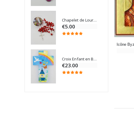
Chapelet de Lourdes en Bois
Onction
€5.00
Croix Enfant en Bois Eglise Papillons et Arc-en-ciel 15 cm
Bougie Neuvaine pour une Guérison - 17.5cm
€23.00