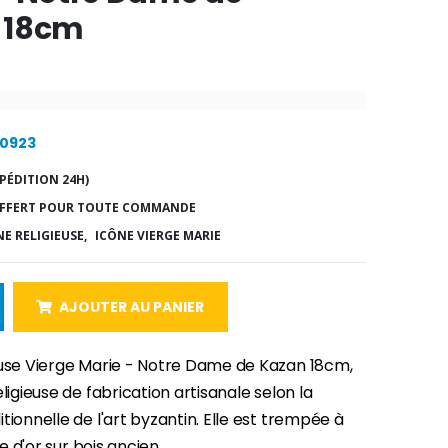
 18cm
20923
PÉDITION 24H)
FFERT POUR TOUTE COMMANDE
E RELIGIEUSE,
ICÔNE VIERGE MARIE
AJOUTER AU PANIER
euse Vierge Marie - Notre Dame de Kazan 18cm,
eligieuse de fabrication artisanale selon la
tionnelle de l'art byzantin. Elle est trempée à
lle d'or sur bois ancien.