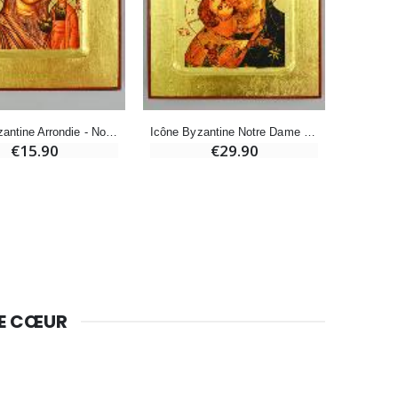
Huile d'Onction
€9.90
Icône Byzantine Arrondie - Notre Dame de Kazan - 13cm
Icône Byzantine Notre Dame de Vladimir - 18cm
€15.90
€29.90
Bougie Neuvaine pour une Guérison - 17.5cm
€4.90
DE CŒUR