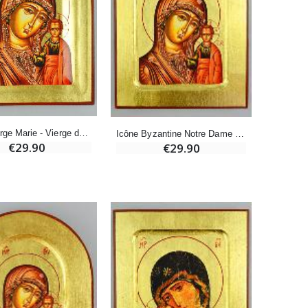
Déposez votre Neuvaine à Lourdes
€9.60
€12.00
Bonbons Pastilles Menthe à l'Eau de Lourdes - 130g
€7.90
Icône Vierge Marie - Vierge de Kazan - 18cm
Icône Byzantine Notre Dame de Kazan - 18 cm
€29.90
€29.90
-10%
Bougie de Neuvaine Contre le Mal - Saint Michel
€4.95
€5.50
-25%
Lot de 20 Bougies de Neuvaine Blanches
€58.50
€78.00