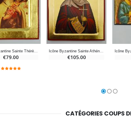
Chapelet de Lourdes en Bois
Huile d'Onction
€5.00
€9.90
Icône Byzantine Sainte Thérèse - 17 cm
Icône Byzantine Sainte Athéna - 30 cm
€79.00
€105.00
Croix Enfant en Bois Eglise Papillons et Arc-en-ciel 15 cm
Bougie Neuvaine pour une Guérison - 17.5cm
€23.00
€4.90
CATÉGORIES COUPS 