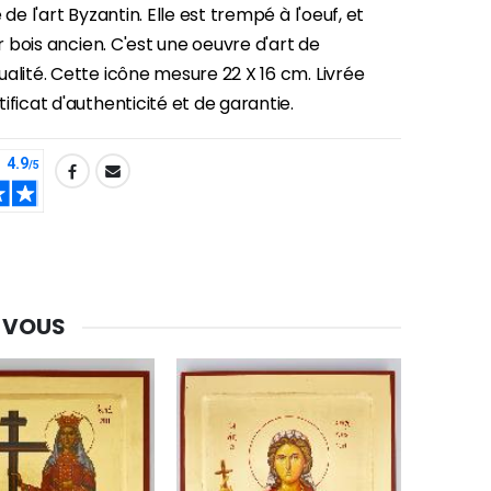
 de l'art Byzantin. Elle est trempé à l'oeuf, et
ur bois ancien. C'est une oeuvre d'art de
alité. Cette icône mesure 22 X 16 cm. Livrée
ificat d'authenticité et de garantie.
-30%
Une bougie 150 gr et votre Prière déposées à Lourdes
€7.00
€10.00
 VOUS
-20%
Eau de Lourdes 1 Litre
€9.60
€12.00
-20%