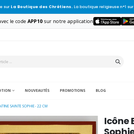
e sur
La Boutique des Chrétiens.
La boutique religieuse n°1 sur
vec le code
APP10
sur notre application
VOTION
NOUVEAUTÉS
PROMOTIONS
BLOG
TINE SAINTE SOPHIE - 22 CM
Icône 
Sophie