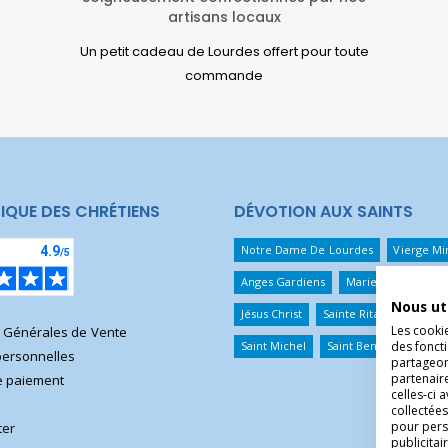
artisans locaux
Un petit cadeau de Lourdes offert pour toute
commande
IQUE DES CHRÉTIENS
DÉVOTION AUX SAINTS
Notre Dame De Lourdes
Vierge Mi
Anges Gardiens
Marie Qui Défait 
Nous ut
Jésus Christ
Sainte Rita
Sainte T
Les cooki
s Générales de Vente
des foncti
Saint Michel
Saint Benoît
Saint 
ersonnelles
partageons
partenair
 paiement
celles-ci 
collectées
pour pers
ter
publicita