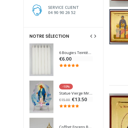
SERVICE CLIENT
04 90 90 26 52
NOTRE SÉLECTION
6 Bougies Teintées Masse Couleur Blanche
Une bougie 150 gr et votre Prière déposées à Lourdes
€6.00
€7.00
-10%
Eau de Lourdes 1 Litre
Statue Vierge Miraculeuse Lumineuse
€9.60
€13.50
€15.00
Coffret Encens Benjoin + Charbon + Brûle-encens