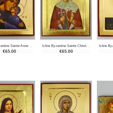
Déposez votre Neuvaine à Lourdes
€21.90
€9.60
€12.00
Encens d'Eglise Pontifical 250g
Bonbons Pastilles Menthe à l'Eau de Lourdes - 130g
€12.90
€7.90
Icône Byzantine Sainte Anne - 22 cm
Icône Byzantine Sainte Christine - 22 cm
€65.00
€65.00
-10%
Médaille Miraculeuse Or 9 Carats - 10 mm
Bougie de Neuvaine Contre le Mal - Saint Michel
€130.00
€4.95
€5.50
-25%
Médaille Miraculeuse Rose - 19mm
Lot de 20 Bougies de Neuvaine Blanches
€2.50
€58.50
€78.00