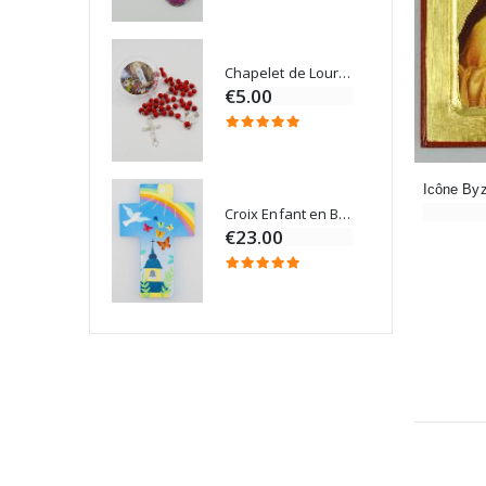
Chapelet de Lourdes en Bois
Onction
€5.00
Croix Enfant en Bois Eglise Papillons et Arc-en-ciel 15 cm
Bougie Neuvaine pour une Guérison - 17.5cm
€23.00