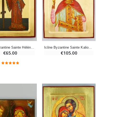
Déposez votre Neuvaine à Lourdes
€9.60
€12.00
Bonbons Pastilles Menthe à l'Eau de Lourdes - 130g
€7.90
Icône Byzantine Sainte Hélène - 22 cm
Icône Byzantine Sainte Kaliopée - 30 cm
€65.00
€105.00
-10%
Bougie de Neuvaine Contre le Mal - Saint Michel
€4.95
€5.50
-25%
Lot de 20 Bougies de Neuvaine Blanches
€58.50
€78.00