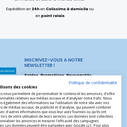
Expédition en
24h
en
Colissimo à domicile
ou
en
point relais
INSCRIVEZ-VOUS A NOTRE
NEWSLETTER !
raculeuse
Soldes, Promotions, Nouveautés
...
Les Noeuds
Inscrivez-vous maintenant pour recevoir
Politique de confidentialité
ilisons des cookies
nos meilleures offres.
hérèse
es nous permettent de personnaliser le contenu et les annonces, d'offrir
onnalités relatives aux médias sociaux et d'analyser notre trafic. Nous
Christophe
 également des informations sur l'utilisation de notre site avec nos
es de médias sociaux, de publicité et d'analyse, qui peuvent combiner
avec d'autres informations que vous leur avez fournies ou qu'ils ont
 lors de votre utilisation de leurs services. Les données sont collectées
onnaliser les annonces et mesurer l'efficacité des campagnes
ires. Les données peuvent être partagées avec Google LLC. Pour plus