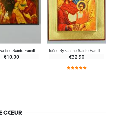
Huile d'Onction
€9.90
Icône Byzantine Sainte Famille - 8.5 cm
Icône Byzantine Sainte Famille - 18cm
€10.00
€32.90
Bougie Neuvaine pour une Guérison - 17.5cm
€4.90
DE CŒUR