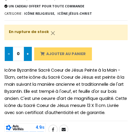
Lot de 20 Bougies de Neuvaine Blanches
€2.50
UN CADEAU OFFERT POUR TOUTE COMMANDE
€58.50
€78.00
CATEGORIE :
ICÔNE RELIGIEUSE,
ICÔNE JÉSUS-CHRIST
En rupture de stock
Chapelet de Lourde
Huile d'Onction
€5.00
€9.90
-
+
AJOUTER AU PANIER
Icône Byzantine Sacré Coeur de Jésus Peinte à la Main -
Croix Enfant en Bois Eglise Papillons et Arc-en-ciel 15 cm
Bougie Neuvaine pour une Guérison - 17.5cm
13cm, cette icône du Sacré Coeur de Jésus est peinte à la
€23.00
€4.90
main suivant la manière ancienne et traditionnelle de l'art
Byzantin. Elle est trempé à l'oeuf, et feuille d'or sur bois
ancien. C'est une oeuvre d'art de magnifique qualité. Cette
icône du Sacré Coeur de Jésus mesure 13 X 11 cm. Livrée
avec son certificat d'authenticité et de garantie.