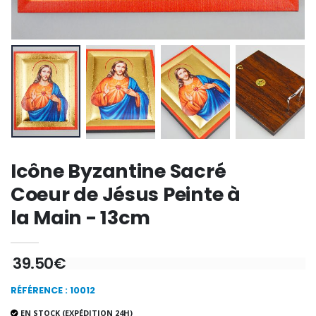
-20%
Coffret Encens Benjoin + C
Déposez votre Neuvaine à Lourdes
€21.90
€9.60
€12.00
Encens d'Eglise Pontifical 250g
Bonbons Pastilles Menthe à l'Eau de Lourdes - 130g
€12.90
€7.90
Icône Byzantine Sacré
Coeur de Jésus Peinte à
la Main - 13cm
-10%
Médaille Miraculeuse Or 9 Carat
Bougie de Neuvaine Contre le Mal - Saint Michel
€130.00
€4.95
€5.50
39.50€
RÉFÉRENCE : 10012
-25%
Médaille Miraculeuse Rose
EN STOCK (EXPÉDITION 24H)