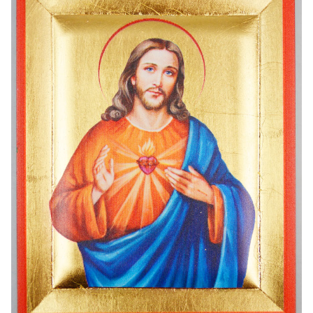
-30%
6 Bougies Teintées Mas
Une bougie 150 gr et votre Prière déposées à Lourdes
€6.00
€7.00
€10.00
-20%
-10%
Eau de Lourdes 1 Litre
Statue Vierge M
€9.60
€13.50
€12.00
€15.00