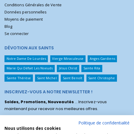
Conditions Générales de Vente
Données personnelles
Moyens de paiement
Blog
Se connecter
DÉVOTION AUX SAINTS
Notre Dame De Lourdes
Vierge Miraculeuse
Anges Gardiens
Marie Qui Défait Les Noeuds
Jésus Christ
Sainte Rita
Sainte Thérèse
Saint Michel
Saint Benoît
Saint Christophe
INSCRIVEZ-VOUS A NOTRE NEWSLETTER !
Soldes, Promotions, Nouveautés
... Inscrivez-vous
maintenant pour recevoir nos meilleures offres.
Politique de confidentialité
Nous utilisons des cookies