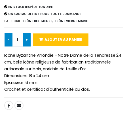
Lot de 20 Bougies de Neuvaine Blanches
€2.50
€58.50
EN STOCK (EXPÉDITION 24H)
€78.00
UN CADEAU OFFERT POUR TOUTE COMMANDE
CATEGORIE :
ICÔNE RELIGIEUSE,
ICÔNE VIERGE MARIE
Chapelet de Lourde
Huile d'Onction
€5.00
€9.90
-
+
AJOUTER AU PANIER
Icône Byzantine Arrondie - Notre Dame de la Tendresse 24
cm, belle icône religieuse de fabrication traditionnelle
artisanale sur bois, enrichie de feuille d'or.
Croix Enfant en Bois Eglise Papillons et Arc-en-ciel 15 cm
Bougie Neuvaine pour une Guérison - 17.5cm
Dimensions 18 x 24 cm
€23.00
€4.90
Epaisseur 16 mm
Crochet et certificat d'authenticité au dos.
SHARE: