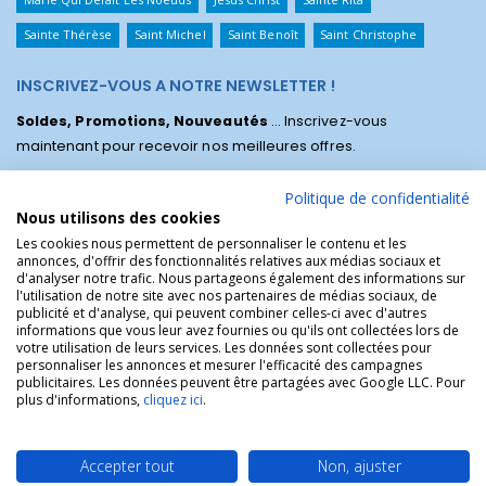
Sainte Thérèse
Saint Michel
Saint Benoît
Saint Christophe
INSCRIVEZ-VOUS A NOTRE NEWSLETTER !
Soldes, Promotions, Nouveautés
... Inscrivez-vous
maintenant pour recevoir nos meilleures offres.
Politique de confidentialité
Nous utilisons des cookies
Les cookies nous permettent de personnaliser le contenu et les
annonces, d'offrir des fonctionnalités relatives aux médias sociaux et
d'analyser notre trafic. Nous partageons également des informations sur
l'utilisation de notre site avec nos partenaires de médias sociaux, de
publicité et d'analyse, qui peuvent combiner celles-ci avec d'autres
informations que vous leur avez fournies ou qu'ils ont collectées lors de
votre utilisation de leurs services. Les données sont collectées pour
personnaliser les annonces et mesurer l'efficacité des campagnes
La Boutique des Chrétiens © | La boutique religieuse chrétienne de
publicitaires. Les données peuvent être partagées avec Google LLC. Pour
référence !.
plus d'informations,
cliquez ici
.
Accepter tout
Non, ajuster