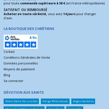
pour toute
commande supérieure à 58 €
(en France métropolitaine)
SATISFAIT OU REMBOURSÉ
Achetez en toute sérénité,
vous avez
14 jours
pour changer
d'avis.
LA BOUTIQUE DES CHRÉTIENS
Contact
Conditions Générales de Vente
Données personnelles
Moyens de paiement
Blog
Se connecter
DÉVOTION AUX SAINTS
Notre Dame De Lourdes
Vierge Miraculeuse
Anges Gardiens
Marie Qui Défait Les Noeuds
Jésus Christ
Sainte Rita