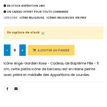
-25%
Médaille Miraculeuse Rose
EN STOCK (EXPÉDITION 24H)
Lot de 20 Bougies de Neuvaine Blanches
€2.50
€58.50
UN CADEAU OFFERT POUR TOUTE COMMANDE
€78.00
CATEGORIE :
ICÔNE RELIGIEUSE,
ICÔNES RELIGIEUSES 1ER PRIX
En rupture de stock
Chapelet de Lourde
Huile d'Onction
€5.00
€9.90
-
+
AJOUTER AU PANIER
Icône Ange-Gardien Rose - Cadeau de Baptême Fille - 11
Croix Enfant en Bois Eglise Papillons et Arc-en-ciel 15 cm
Bougie Neuvaine pour une Guérison - 17.5cm
cm, cette petite icône de berceau est en résine peinte
€23.00
€4.90
avec prière et médaille des Apparitions de Lourdes.
SHARE: