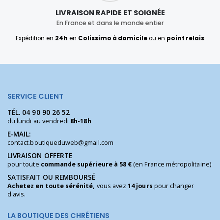
LIVRAISON RAPIDE ET SOIGNÉE
En France et dans le monde entier
Expédition en
24h
en
Colissimo à domicile
ou en
point relais
SERVICE CLIENT
TÉL.
04 90 90 26 52
du lundi au vendredi
8h-18h
E-MAIL:
contact.boutiqueduweb@gmail.com
LIVRAISON OFFERTE
pour toute
commande supérieure à 58 €
(en France métropolitaine)
SATISFAIT OU REMBOURSÉ
Achetez en toute sérénité,
vous avez
14 jours
pour changer
d'avis.
LA BOUTIQUE DES CHRÉTIENS