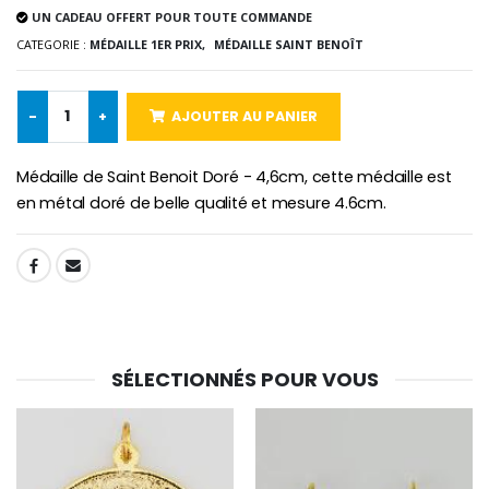
UN CADEAU OFFERT POUR TOUTE COMMANDE
CATEGORIE :
MÉDAILLE 1ER PRIX,
MÉDAILLE SAINT BENOÎT
-10%
Médaille Miraculeuse Or 9 Carat
Bougie de Neuvaine Contre le Mal - Saint Michel
€130.00
€4.95
€5.50
-
+
AJOUTER AU PANIER
Médaille de Saint Benoit Doré - 4,6cm, cette médaille est
en métal doré de belle qualité et mesure 4.6cm.
-25%
Médaille Miraculeuse Rose
Lot de 20 Bougies de Neuvaine Blanches
€2.50
€58.50
€78.00
SHARE:
Chapelet de Lourde
Huile d'Onction
€5.00
€9.90
SÉLECTIONNÉS POUR VOUS