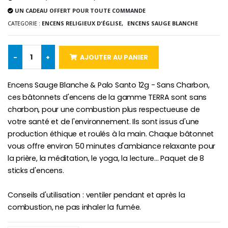
UN CADEAU OFFERT POUR TOUTE COMMANDE
-10%
Médaille Miraculeuse Or 9 Carat
CATEGORIE :
ENCENS RELIGIEUX D'ÉGLISE,
ENCENS SAUGE BLANCHE
Bougie de Neuvaine Contre le Mal - Saint Michel
€130.00
€4.95
€5.50
-
+
AJOUTER AU PANIER
Encens Sauge Blanche & Palo Santo 12g - Sans Charbon,
-25%
Médaille Miraculeuse Rose
Lot de 20 Bougies de Neuvaine Blanches
ces bâtonnets d'encens de la gamme TERRA sont sans
€2.50
€58.50
€78.00
charbon, pour une combustion plus respectueuse de
votre santé et de l'environnement. Ils sont issus d'une
production éthique et roulés à la main. Chaque bâtonnet
vous offre environ 50 minutes d'ambiance relaxante pour
Chapelet de Lourde
Huile d'Onction
la prière, la méditation, le yoga, la lecture... Paquet de 8
€5.00
€9.90
sticks d'encens.
Conseils d'utilisation : ventiler pendant et après la
combustion, ne pas inhaler la fumée.
Croix Enfant en Bois Eglise Papillons et Arc-en-ciel 15 cm
Bougie Neuvaine pour une Guérison - 17.5cm