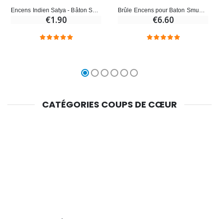
Encens Indien Satya - Bâton Sacré - 15g
Brûle Encens pour Baton Smudge de Fumigation et Palo Santo
€1.90
€6.60
CATÉGORIES COUPS DE CŒUR