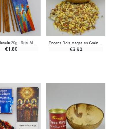
-20%
Eau de Lourdes 1 Litre
€9.60
€12.00
Encens Masala 20g - Rois Mages
Encens Rois Mages en Grains 50gr
€1.80
€3.90
-20%
Déposez votre Neuvaine à Lourdes
€9.60
€12.00
Bonbons Pastilles Menthe à l'Eau de Lourdes - 130g
€7.90