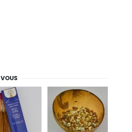
 VOUS
-30%
Une bougie 150 gr et votre Prière déposées à Lourdes
€7.00
€10.00