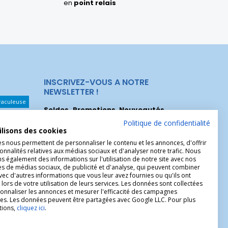
en
point relais
INSCRIVEZ-VOUS A NOTRE
NEWSLETTER !
raculeuse
Soldes, Promotions, Nouveautés
...
Les Noeuds
Inscrivez-vous maintenant pour recevoir
Politique de confidentialité
ilisons des cookies
nos meilleures offres.
hérèse
es nous permettent de personnaliser le contenu et les annonces, d'offrir
Christophe
onnalités relatives aux médias sociaux et d'analyser notre trafic. Nous
 également des informations sur l'utilisation de notre site avec nos
es de médias sociaux, de publicité et d'analyse, qui peuvent combiner
avec d'autres informations que vous leur avez fournies ou qu'ils ont
 lors de votre utilisation de leurs services. Les données sont collectées
onnaliser les annonces et mesurer l'efficacité des campagnes
ires. Les données peuvent être partagées avec Google LLC. Pour plus
tions,
cliquez ici
.