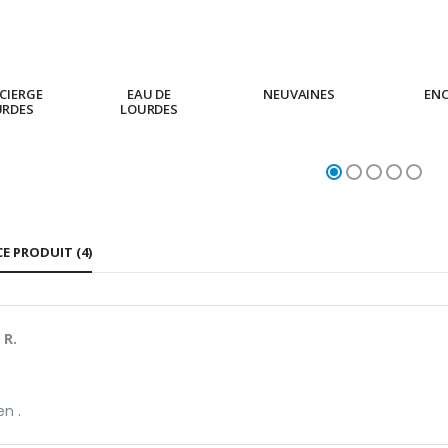
CIERGE
EAU DE
NEUVAINES
EN
URDES
LOURDES
CE PRODUIT (4)
 R.
en .