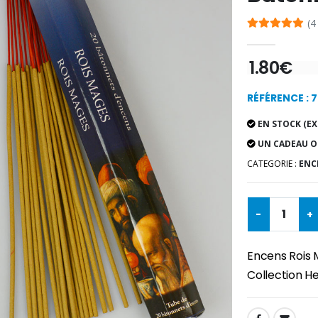
(4
1.80€
RÉFÉRENCE : 7
EN STOCK (EX
UN CADEAU O
CATEGORIE :
ENCE
-
+
Encens Rois 
Collection H