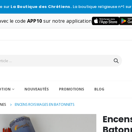
e sur
La Boutique des Chrétiens.
La boutique religieuse n°1 sur
vec le code
APP10
sur notre application
VOTION
NOUVEAUTÉS
PROMOTIONS
BLOG
NES
ENCENS ROIS MAGES EN BATONNETS
Encens
Baton