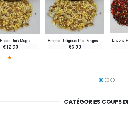
-10%
Médaille Miraculeuse Or 9 Carats - 10 mm
Bougie de Neuvaine Contre le Mal - Saint Michel
€130.00
€4.95
€5.50
-25%
Médaille Miraculeuse Rose - 19mm
Encens d'Eglise Rois Mages 250g
Encens Religieux Rois Mages 100g
Lot de 20 Bougies de Neuvaine Blanches
€2.50
€12.90
€6.90
€58.50
€78.00
Chapelet de Lourdes en Bois
Huile d'Onction
€5.00
€9.90
CATÉGORIES COUPS 
Croix Enfant en Bois Eglise Papillons et Arc-en-ciel 15 cm
Bougie Neuvaine pour une Guérison - 17.5cm
€23.00
€4.90