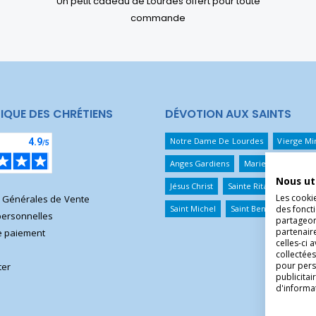
Un petit cadeau de Lourdes offert pour toute
commande
IQUE DES CHRÉTIENS
DÉVOTION AUX SAINTS
Notre Dame De Lourdes
Vierge Mi
Anges Gardiens
Marie Qui Défait 
Nous ut
Jésus Christ
Sainte Rita
Sainte T
Les cooki
s Générales de Vente
Saint Michel
Saint Benoît
Saint 
des foncti
ersonnelles
partageons
partenair
 paiement
celles-ci 
collectées
pour pers
ter
publicita
d'informa