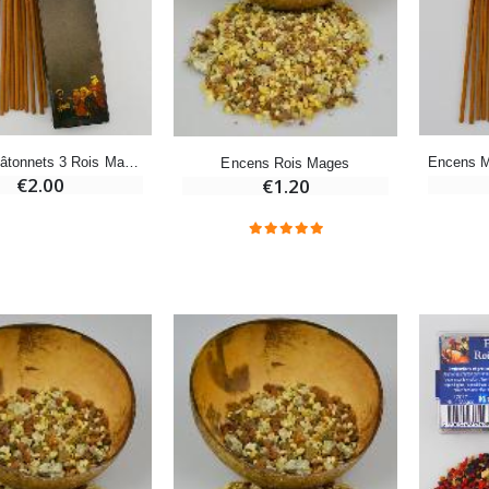
-20%
-10%
Eau de Lourdes 1 Litre
Statue Vierge Miraculeuse Lumineuse
€9.60
€13.50
€12.00
€15.00
Encens Bâtonnets 3 Rois Mages - Aromatika 15 gr
Encens Rois Mages
€2.00
€1.20
-20%
Coffret Encens Benjoin + Charbon + Brûle-encens
Déposez votre Neuvaine à Lourdes
€21.90
€9.60
€12.00
Encens d'Eglise Pontifical 250g
Bonbons Pastilles Menthe à l'Eau de Lourdes - 130g
€12.90
€7.90