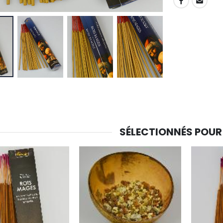
SHARE:
SÉLECTIONNÉS POUR
-30%
6 Bougies Teintées Masse Couleur Blanche
Une bougie 150 gr et votre Prière déposées à Lourdes
€6.00
€7.00
€10.00