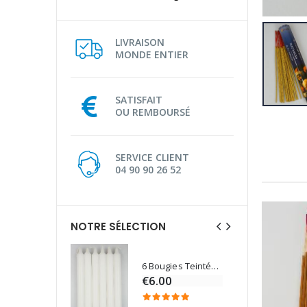
LIVRAISON
MONDE ENTIER
SATISFAIT
OU REMBOURSÉ
SERVICE CLIENT
04 90 90 26 52
NOTRE SÉLECTION
6 Bougies Teintées Masse Couleur Blanche
Une bougie 150 gr et votre Prière déposées à Lourdes
€6.00
€7.00