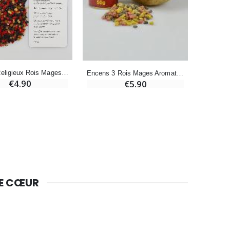
-10%
Bougie de Neuvaine Contre le Mal - Saint Michel
€4.95
€5.50
-25%
Encens Religieux Rois Mages + Prière
Encens 3 Rois Mages Aromatika - Boîte de 50gr
Lot de 20 Bougies de Neuvaine Blanches
€4.90
€5.90
€58.50
€78.00
Huile d'Onction
€9.90
DE CŒUR
Bougie Neuvaine pour une Guérison - 17.5cm
€4.90